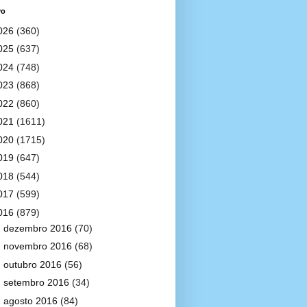
vo
026
(360)
025
(637)
024
(748)
023
(868)
022
(860)
021
(1611)
020
(1715)
019
(647)
018
(544)
017
(599)
016
(879)
►
dezembro 2016
(70)
►
novembro 2016
(68)
►
outubro 2016
(56)
►
setembro 2016
(34)
►
agosto 2016
(84)