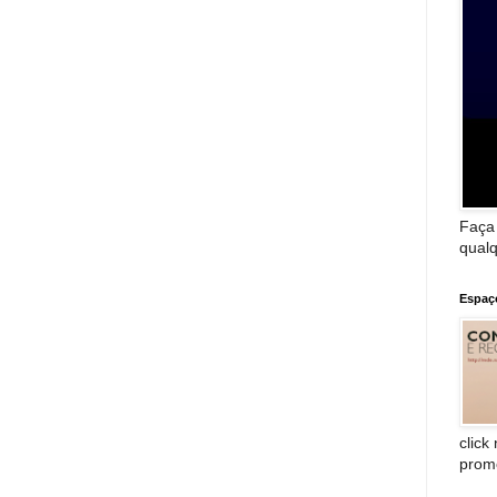
Faça
qualq
Espaç
click
prom