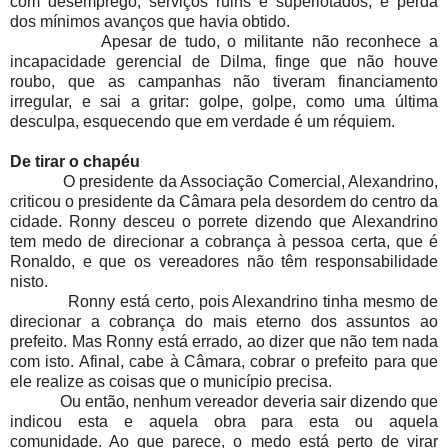
com desemprego, serviços ruins e superlotados, e perda
dos mínimos avanços que havia obtido.
Apesar de tudo, o militante não reconhece a
incapacidade gerencial de Dilma, finge que não houve
roubo, que as campanhas não tiveram financiamento
irregular, e sai a gritar: golpe, golpe, como uma última
desculpa, esquecendo que em verdade é um réquiem.
De tirar o chapéu
O presidente da Associação Comercial, Alexandrino,
criticou o presidente da Câmara pela desordem do centro da
cidade. Ronny desceu o porrete dizendo que Alexandrino
tem medo de direcionar a cobrança à pessoa certa, que é
Ronaldo, e que os vereadores não têm responsabilidade
nisto.
Ronny está certo, pois Alexandrino tinha mesmo de
direcionar a cobrança do mais eterno dos assuntos ao
prefeito. Mas Ronny está errado, ao dizer que não tem nada
com isto. Afinal, cabe à Câmara, cobrar o prefeito para que
ele realize as coisas que o município precisa.
Ou então, nenhum vereador deveria sair dizendo que
indicou esta e aquela obra para esta ou aquela
comunidade. Ao que parece, o medo está perto de virar