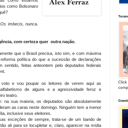
 Mas como estamos
rios como Bolsonaro
 quê?
Tocan
Os imbecis, nunca.
gência, com certeza quer outra nação.
amente que o Brasil precisa, isto sim, e com máxima
l reforma política do que a sucessão de declarações
m sentido, feitas anteontem pelo deputados federais
nt.
Click
o voto e vou poupar os leitores de verem aqui as
comp
nalfabetismo de alguns e a agressividade feroz e
ro teatro.
: na sua maioria, os deputados são absolutamente
Grand
ó deram as caras neste domingo. Ninguém tem a menor
ia, inclusive seus eleitores.
osas exceções de sempre, trata-se de um bando de
tão ali para se locupletar e, claro, aparecer na mídia