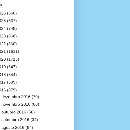
vo
026
(360)
025
(637)
024
(748)
023
(868)
022
(860)
021
(1611)
020
(1715)
019
(647)
018
(544)
017
(599)
016
(879)
►
dezembro 2016
(70)
►
novembro 2016
(68)
►
outubro 2016
(56)
►
setembro 2016
(34)
►
agosto 2016
(84)