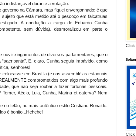
 indisfarçável durante a votação.
do governo na Câmara, mas fiquei envergonhado: é que
 sujeito que está metido até o pescoço em falcatruas
investigado. A condução a cargo de Eduardo Cunha
ompetente, sem dúvida), desmoralizou em parte o
Click
 ouvir xingamentos de diversos parlamentares, que o
Solta
 “sacripanta”. E, claro, Cunha seguia impávido, como
ítica, senhores!
 colocasse em Brasília (e nas assembléias estaduais
os REALMENTE comprometidos com algo mais profundo
ade, que não seja roubar a fazer fortunas pessoais.
? Temer, Aécio, Lula, Cunha, Marina et caterva? Nem
 no telão, no mais autêntico estilo Cristiano Ronaldo.
do é bonito...Hehehe!
Click