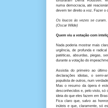
torturaram Dilma Rousseff.
numa democracia, até reacioná
devem ter direito a voz. Fazer o
Os loucos às vezes se curam. 
(Oscar Wilde)
Quem viu a votação com inteli
Nada poderia mostrar mais clar
urgência, de profunda e radica
patéticas, absurdas, piegas, se
durante a votação do impeachme
Assistia do primeiro ao últim
declarações idiotas, o semi-a
populista de outros, num verdadei
Mas o resumo da ópera é este
desconhecidos e, pelo visto, s
ideia do que eles fazem em Brasíl
Fica claro que, salvo as honr
inúteis e que, claramente, só es