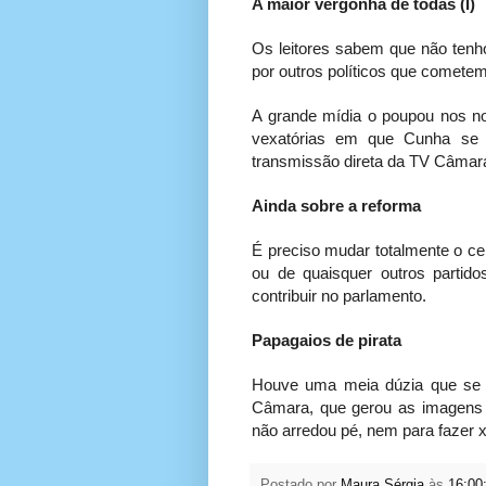
A maior vergonha de todas (I)
Os leitores sabem que não tenho
por outros políticos que cometem
A grande mídia o poupou nos no
vexatórias em que Cunha se v
transmissão direta da TV Câmar
Ainda sobre a reforma
É preciso mudar totalmente o ce
ou de quaisquer outros partid
contribuir no parlamento.
Papagaios de pirata
Houve uma meia dúzia que se c
Câmara, que gerou as imagens 
não arredou pé, nem para fazer xi
Postado por
Maura Sérgia
às
16:00