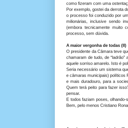
como fizeram com uma ostentação
Por exemplo, gostei da derrota 
o processo foi conduzido por um
milionárias, inclusive sendo 
(embora tecnicamente muito c
processo, sem dúvida.
A maior vergonha de todas (II)
O presidente da Câmara teve que
chamaram de tudo, de “ladrão” a
aquele sorriso amarelo. Isto é pol
Seria necessário um sistema que
e câmaras municipais) polític
e mais duradouro, para a socied
Quem terá peito para fazer isso
pensar.
E todos faziam poses, olhando-se
Bem, pelo menos Cristiano Ronal