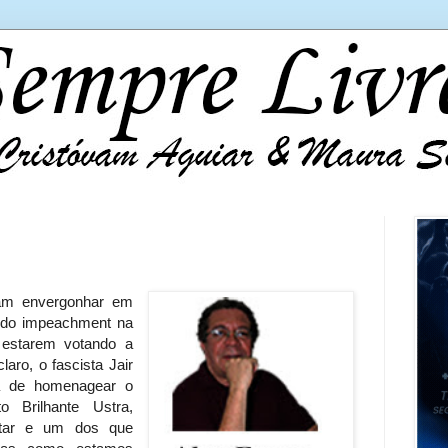
ram envergonhar em
 do impeachment na
estarem votando a
laro, o fascista Jair
ia de homenagear o
to Brilhante Ustra,
litar e um dos que