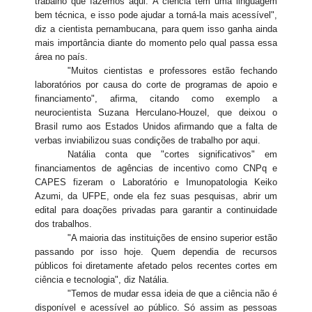
trabalho que fazemos aqui. A ciência tem uma linguagem
bem técnica, e isso pode ajudar a torná-la mais acessível",
diz a cientista pernambucana, para quem isso ganha ainda
mais importância diante do momento pelo qual passa essa
área no país.
"Muitos cientistas e professores estão fechando
laboratórios por causa do corte de programas de apoio e
financiamento", afirma, citando como exemplo a
neurocientista Suzana Herculano-Houzel, que deixou o
Brasil rumo aos Estados Unidos afirmando que a falta de
verbas inviabilizou suas condições de trabalho por aqui.
Natália conta que "cortes significativos" em
financiamentos de agências de incentivo como CNPq e
CAPES fizeram o Laboratório e Imunopatologia Keiko
Azumi, da UFPE, onde ela fez suas pesquisas, abrir um
edital para doações privadas para garantir a continuidade
dos trabalhos.
"A maioria das instituições de ensino superior estão
passando por isso hoje. Quem dependia de recursos
públicos foi diretamente afetado pelos recentes cortes em
ciência e tecnologia", diz Natália.
"Temos de mudar essa ideia de que a ciência não é
disponível e acessível ao público. Só assim as pessoas