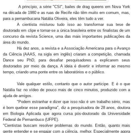
A princípio, a série "CSI", bailes de drag queens em Nova York
na década de 1980 e as ruas de Recife não têm muito em comum, mas,
para a pernambucana Natália Oliveira, eles têm tudo a ver.
A cientista misturou tudo isso ao transformar sua tese de
doutorado em clipe e tornar-se a única brasileira entre os finalistas de um
concurso da revista Science, uma das mais importantes publicações da
área do mundo.
Há dez anos, a revista e a Associação Americana para o Avanço
da Ciência (AAAS, na sigla em inglês) criaram a competição, chamada
Dance seu PhD, para desafiar pesquisadores a explicarem seus
doutorados por meio da dança. A ideia é divertir e informar ao mesmo
tempo, criando uma ponte entre os laboratórios e o público.
Vale qualquer estilo, contanto que o autor participe. E é o que
Natália faz no vídeo de pouco mais de cinco minutos, produzido com a
ajuda de amigos.
"Podem estranhar e dizer que isso não é um trabalho sério, mas
é bom quebrar esse paradigma", diz a pesquisadora de 28 anos, doutora
em Biologia Aplicada que agora cursa pós-doutorado da Universidade
Federal de Pernambuco (UFPE).
"Cientistas buscam resolver problemas do mundo. Então, quanto mais
gente entender e se engajar com a ciência, melhor. Especialmente agora