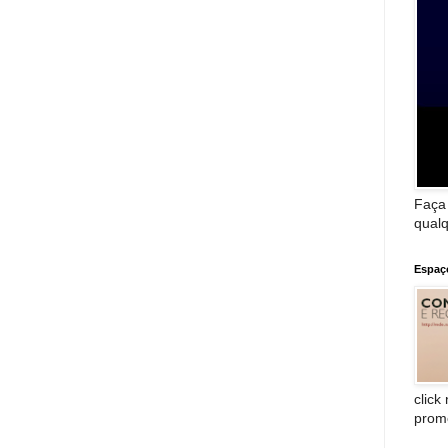
Faça
qualq
Espaç
click
prom