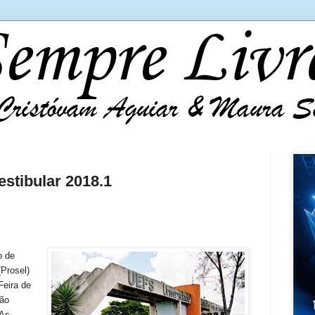
estibular 2018.1
o de
(Prosel)
Feira de
rão
 As