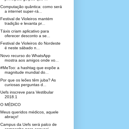
Computação quântica: como será
a internet super-rá...
Festival de Violeiros mantém
tradição e levanta pr...
Táxis criam aplicativo para
oferecer desconto a se...
Festival de Violeiros do Nordeste
é neste sábado n...
Novo recurso do WhatsApp
mostra aos amigos onde vo...
#MeToo: a hashtag que expõe a
magnitude mundial do...
Por que os leões têm juba? As
curiosas perguntas d...
Uefs inscreve para Vestibular
2018.1
O MÉDICO
Meus queridos médicos, aquele
abraço!
Campus da Uefs será palco de
campanha para esqueci...