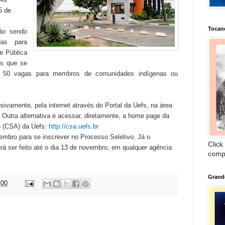
5 de
Tocan
ão sendo
das para
e Pública
os que se
 e 50 vagas para membros de comunidades indígenas ou
sivamente, pela internet através do Portal da Uefs, na área
. Outra alternativa é acessar, diretamente, a home page da
 (CSA) da Uefs:
http://csa.uefs.br
embro para se inscrever no Processo Seletivo. Já o
Click
á ser feito até o dia 13 de novembro, em qualquer agência
comp
Grand
:00
: