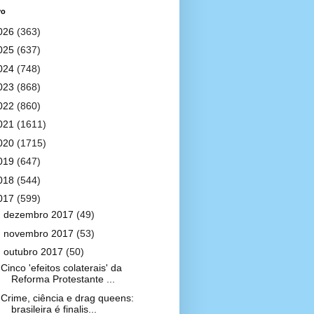
vo
026
(363)
025
(637)
024
(748)
023
(868)
022
(860)
021
(1611)
020
(1715)
019
(647)
018
(544)
017
(599)
►
dezembro 2017
(49)
►
novembro 2017
(53)
▼
outubro 2017
(50)
Cinco 'efeitos colaterais' da
Reforma Protestante ...
Crime, ciência e drag queens:
brasileira é finalis...