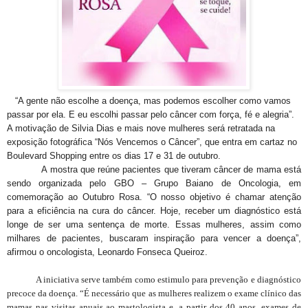
“A gente não escolhe a doença, mas podemos escolher como vamos
passar por ela. E eu escolhi passar pelo câncer com força, fé e alegria”.
A motivação de Silvia Dias e mais nove mulheres será retratada na
exposição fotográfica “Nós Vencemos o Câncer”, que entra em cartaz no
Boulevard Shopping entre os dias 17 e 31 de outubro.
A mostra que reúne pacientes que tiveram câncer de mama está
sendo organizada pelo GBO – Grupo Baiano de Oncologia, em
comemoração ao Outubro Rosa. “O nosso objetivo é chamar atenção
para a eficiência na cura do câncer. Hoje, receber um diagnóstico está
longe de ser uma sentença de morte. Essas mulheres, assim como
milhares de pacientes, buscaram inspiração para vencer a doença”,
afirmou o oncologista, Leonardo Fonseca Queiroz.
A iniciativa serve também como estimulo para prevenção e diagnóstico
precoce da doença. “É necessário que as mulheres realizem o exame clínico das
mamas nas visitas anuais ao mastologista e, a partir dos 40 anos, exames de