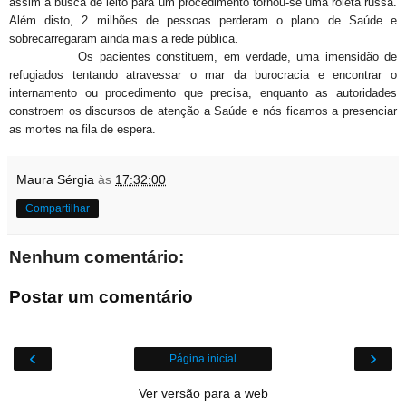
assim a busca de leito para um procedimento tornou-se uma roleta russa.
Além disto, 2 milhões de pessoas perderam o plano de Saúde e
sobrecarregaram ainda mais a rede pública.
Os pacientes constituem, em verdade, uma imensidão de
refugiados tentando atravessar o mar da burocracia e encontrar o
internamento ou procedimento que precisa, enquanto as autoridades
constroem os discursos de atenção a Saúde e nós ficamos a presenciar
as mortes na fila de espera.
Maura Sérgia
às
17:32:00
Compartilhar
Nenhum comentário:
Postar um comentário
‹
›
Página inicial
Ver versão para a web