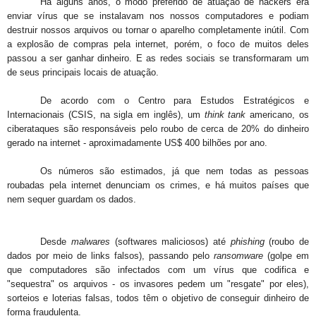
Há alguns anos, o modo preferido de atuação de hackers era
enviar vírus que se instalavam nos nossos computadores e podiam
destruir nossos arquivos ou tornar o aparelho completamente inútil. Com
a explosão de compras pela internet, porém, o foco de muitos deles
passou a ser ganhar dinheiro. E as redes sociais se transformaram um
de seus principais locais de atuação.
De acordo com o Centro para Estudos Estratégicos e
Internacionais (CSIS, na sigla em inglês), um
think tank
americano, os
ciberataques são responsáveis pelo roubo de cerca de 20% do dinheiro
gerado na internet - aproximadamente US$ 400 bilhões por ano.
Os números são estimados, já que nem todas as pessoas
roubadas pela internet denunciam os crimes, e há muitos países que
nem sequer guardam os dados.
Desde
malwares
(softwares maliciosos) até
phishing
(roubo de
dados por meio de links falsos), passando pelo
ransomware
(golpe em
que computadores são infectados com um vírus que codifica e
"sequestra" os arquivos - os invasores pedem um "resgate" por eles),
sorteios e loterias falsas, todos têm o objetivo de conseguir dinheiro de
forma fraudulenta.