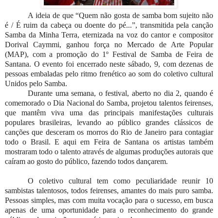
A ideia de que “Quem não gosta de samba bom sujeito não
é / É ruim da cabeça ou doente do pé...”, transmitida pela canção
Samba da Minha Terra, eternizada na voz do cantor e compositor
Dorival Caymmi, ganhou força no Mercado de Arte Popular
(MAP), com a promoção do 1º Festival de Samba de Feira de
Santana. O evento foi encerrado neste sábado, 9, com dezenas de
pessoas embaladas pelo ritmo frenético ao som do coletivo cultural
Unidos pelo Samba.
Durante uma semana, o festival, aberto no dia 2, quando é
comemorado o Dia Nacional do Samba, projetou talentos feirenses,
que mantêm viva uma das principais manifestações culturais
populares brasileiras, levando ao público grandes clássicos de
canções que desceram os morros do Rio de Janeiro para contagiar
todo o Brasil. E aqui em Feira de Santana os artistas também
mostraram todo o talento através de algumas produções autorais que
caíram ao gosto do público, fazendo todos dançarem.
O coletivo cultural tem como peculiaridade reunir 10
sambistas talentosos, todos feirenses, amantes do mais puro samba.
Pessoas simples, mas com muita vocação para o sucesso, em busca
apenas de uma oportunidade para o reconhecimento do grande