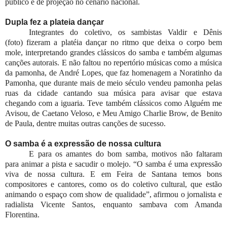
público e de projeção no cenário nacional.
Dupla fez a plateia dançar
Integrantes do coletivo, os sambistas Valdir e Dênis
(foto) fizeram a platéia dançar no ritmo que deixa o corpo bem
mole, interpretando grandes clássicos do samba e também algumas
canções autorais. E não faltou no repertório músicas como a música
da pamonha, de André Lopes, que faz homenagem a Noratinho da
Pamonha, que durante mais de meio século vendeu pamonha pelas
ruas da cidade cantando sua música para avisar que estava
chegando com a iguaria. Teve também clássicos como Alguém me
Avisou, de Caetano Veloso, e Meu Amigo Charlie Brow, de Benito
de Paula, dentre muitas outras canções de sucesso.
O samba é a expressão de nossa cultura
E para os amantes do bom samba, motivos não faltaram
para animar a pista e sacudir o molejo. “O samba é uma expressão
viva de nossa cultura. E em Feira de Santana temos bons
compositores e cantores, como os do coletivo cultural, que estão
animando o espaço com show de qualidade”, afirmou o jornalista e
radialista Vicente Santos, enquanto sambava com Amanda
Florentina.