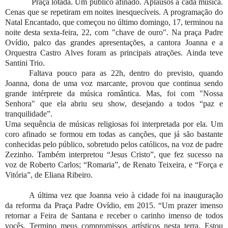
Praça lotada. Um público afinado. Aplausos a cada música.
Cenas que se repetiram em noites inesquecíveis. A programação do
Natal Encantado, que começou no último domingo, 17, terminou na
noite desta sexta-feira, 22, com "chave de ouro". Na praça Padre
Ovídio, palco das grandes apresentações, a cantora Joanna e a
Orquestra Castro Alves foram as principais atrações. Ainda teve
Santini Trio.
Faltava pouco para as 22h, dentro do previsto, quando
Joanna, dona de uma voz marcante, provou que continua sendo
grande intérprete da música romântica. Mas, foi com "Nossa
Senhora" que ela abriu seu show, desejando a todos “paz e
tranquilidade”.
Uma sequência de músicas religiosas foi interpretada por ela. Um
coro afinado se formou em todas as canções, que já são bastante
conhecidas pelo público, sobretudo pelos católicos, na voz de padre
Zezinho. Também interpretou “Jesus Cristo”, que fez sucesso na
voz de Roberto Carlos; “Romaria”, de Renato Teixeira, e “Força e
Vitória”, de Eliana Ribeiro.
A última vez que Joanna veio à cidade foi na inauguração
da reforma da Praça Padre Ovídio, em 2015. “Um prazer imenso
retornar a Feira de Santana e receber o carinho imenso de todos
vocês. Termino meus compromissos artísticos nesta terra. Estou