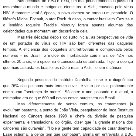
Nas décadas de 1980 e 1990, um mal pouco conhecido passou a
assombrar o mundo e intrigar os cientistas: a Aids, causada pelo vírus
HIV. Altamente letal à época, a nova doença se tornou um pesadelo. O
filósofo Michel Focault, o ator Rock Hudson, o cantor brasileiro Cazuza e
o lendário roqueiro Freddie Mercury foram apenas algumas das
celebridades que morreram em decorrência dela.
Mas três décadas depois do surto inicial, as perspectivas de vida
de um portador do vírus do HIV são bem diferentes das daqueles
tempos. A eficiência dos coquetéis antirretrovirais é comprovada pelos
números - no Brasil, o índice de mortalidade caiu mais de 42% nos
últimos 20 anos, e a epidemia é considerada estabilizada. Hoje, a doença
que mais assusta os brasileiros não é mais a Aids - e sim o câncer.
Segundo pesquisa do instituto Datafolha, esse é o diagnóstico
que 76% das pessoas mais temem ouvir - é visto por elas praticamente
como uma "sentença de morte". Só entre o ano passado e o atual, a
estimativa era de que 600 mil novos casos surgissem no Brasil.
Mas diferentemente do senso comum, os tratamentos já
evoluíram bastante, a ponto de João Viola, pesquisador do Inca (Instituto
Nacional do Câncer) desde 1998 e chefe da divisão de pesquisa
experimental e translacional do órgão, dizer que "a grande maioria dos
cânceres são curáveis". "Hoje a gente tem capacidade de curar doentes.
Esse estigma, a gente tem que combater", afirma em entrevista à BBC