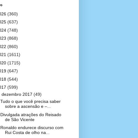
vo
026
(360)
025
(637)
024
(748)
023
(868)
022
(860)
021
(1611)
020
(1715)
019
(647)
018
(544)
017
(599)
▼
dezembro 2017
(49)
Tudo o que você precisa saber
sobre a ascensão e –...
Divulgada atrações do Reisado
de São Vicente
Ronaldo endurece discurso com
Rui Costa de olho na...