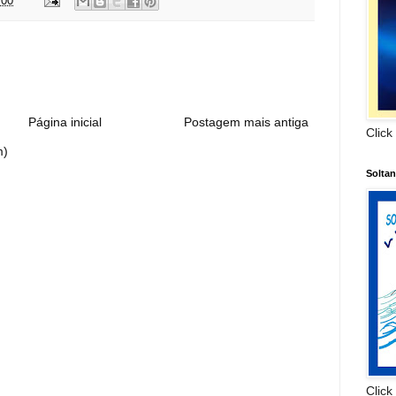
:00
:
Página inicial
Postagem mais antiga
Click
m)
Solta
Click