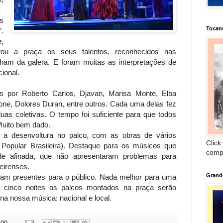
s
Tocan
.
,
tou a praça os seus talentos, reconhecidos nas
nham da galera. E foram muitas as interpretações de
ional.
s por Roberto Carlos, Djavan, Marisa Monte, Elba
ne, Dolores Duran, entre outros. Cada uma delas fez
uas coletivas. O tempo foi suficiente para que todos
Muito bem dado.
 a desenvoltura no palco, com as obras de vários
Click
opular Brasileira). Destaque para os músicos que
comp
e afinada, que não apresentaram problemas para
eirenses.
Grand
oram presentes para o público. Nada melhor para uma
s cinco noites os palcos montados na praça serão
na nossa música: nacional e local.