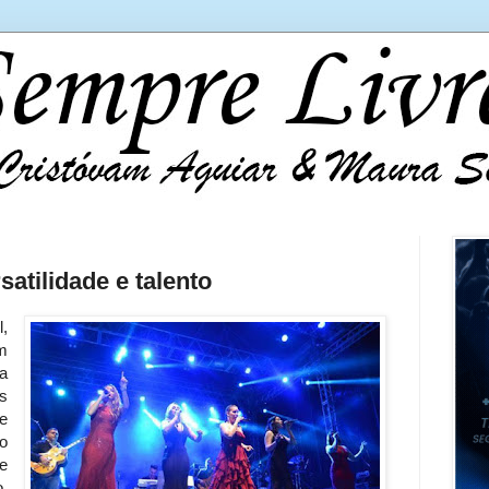
atilidade e talento
,
m
a
s
e
o
e
,