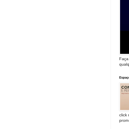
Faça
qualq
Espaç
click
prom