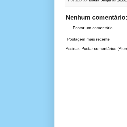
Postado por
Maura Sérgia
às
10:00
Nenhum comentário
Postar um comentário
Postagem mais recente
Assinar:
Postar comentários (Ato