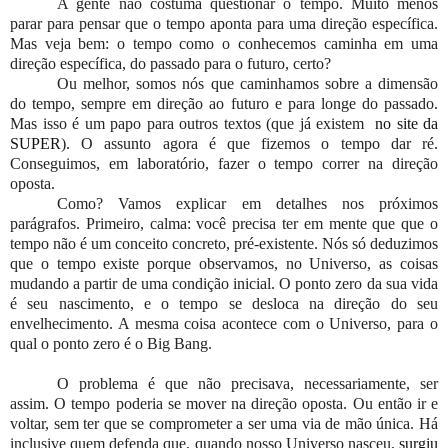
A gente não costuma questionar o tempo. Muito menos
parar para pensar que o tempo aponta para uma direção específica.
Mas veja bem: o tempo como o conhecemos caminha em uma
direção específica, do passado para o futuro, certo?
Ou melhor, somos nós que caminhamos sobre a dimensão
do tempo, sempre em direção ao futuro e para longe do passado.
Mas isso é um papo para outros textos (que já existem
no site da
SUPER
). O assunto agora é que fizemos o tempo dar ré.
Conseguimos, em laboratório, fazer o tempo correr na direção
oposta.
Como? Vamos explicar em detalhes nos próximos
parágrafos. Primeiro, calma: você precisa ter em mente que que o
tempo não é um conceito concreto, pré-existente. Nós só deduzimos
que o tempo existe porque observamos, no Universo, as coisas
mudando a partir de uma condição inicial. O ponto zero da sua vida
é seu nascimento, e o tempo se desloca na direção do seu
envelhecimento. A mesma coisa acontece com o Universo, para o
qual o ponto zero é o Big Bang.
O problema é que não precisava, necessariamente, ser
assim. O tempo poderia se mover na direção oposta. Ou então ir e
voltar, sem ter que se comprometer a ser uma via de mão única. Há
inclusive quem defenda que, quando nosso Universo nasceu,
surgiu