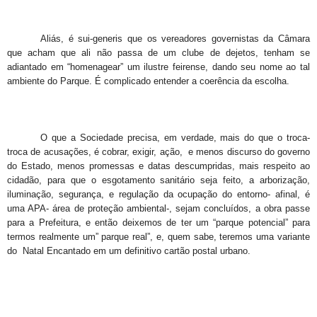
Aliás, é sui-generis que os vereadores governistas da Câmara
que acham que ali não passa de um clube de dejetos, tenham se
adiantado em “homenagear” um ilustre feirense, dando seu nome ao tal
ambiente do Parque. É complicado entender a coerência da escolha.
O que a Sociedade precisa, em verdade, mais do que o troca-
troca de acusações, é cobrar, exigir, ação, e menos discurso do governo
do Estado, menos promessas e datas descumpridas, mais respeito ao
cidadão, para que o esgotamento sanitário seja feito, a arborização,
iluminação, segurança, e regulação da ocupação do entorno- afinal, é
uma APA- área de proteção ambiental-, sejam concluídos, a obra passe
para a Prefeitura, e então deixemos de ter um “parque potencial” para
termos realmente um” parque real”, e, quem sabe, teremos uma variante
do Natal Encantado em um definitivo cartão postal urbano.