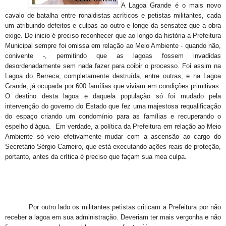
A Lagoa Grande é o mais novo
cavalo de batalha entre ronaldistas acríticos e petistas militantes, cada
um atribuindo defeitos e culpas ao outro e longe da sensatez que a obra
exige. De inicio é preciso reconhecer que ao longo da história a Prefeitura
Municipal sempre foi omissa em relação ao Meio Ambiente - quando não,
conivente -, permitindo que as lagoas fossem invadidas
desordenadamente sem nada fazer para coibir o processo. Foi assim na
Lagoa do Berreca, completamente destruída, entre outras, e na Lagoa
Grande, já ocupada por 600 famílias que viviam em condições primitivas.
O destino desta lagoa e daquela população só foi mudado pela
intervenção do governo do Estado que fez uma majestosa requalificação
do espaço criando um condomínio para as famílias e recuperando o
espelho d’água. Em verdade, a política da Prefeitura em relação ao Meio
Ambiente só veio efetivamente mudar com a ascensão ao cargo do
Secretário Sérgio Carneiro, que está executando ações reais de proteção,
portanto, antes da crítica é preciso que façam sua mea culpa.
Por outro lado os militantes petistas criticam a Prefeitura por não
receber a lagoa em sua administração. Deveriam ter mais vergonha e não