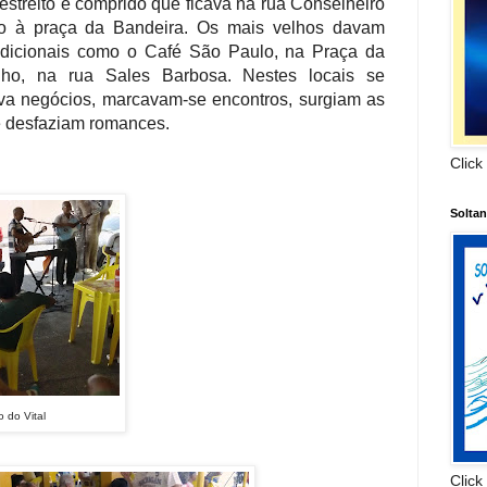
estreito e comprido que ficava na rua Conselheiro
imo à praça da Bandeira. Os mais velhos davam
radicionais como o Café São Paulo, na Praça da
ho, na rua Sales Barbosa. Nestes locais se
va negócios, marcavam-se encontros, surgiam as
se desfaziam romances.
Click
Solta
 do Vital
Click