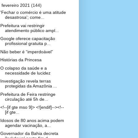
▼
fevereiro 2021
(144)
'Fechar o comércio é uma atitude
desastrosa'; come...
Prefeitura vai restringir
atendimento público ampl...
Google oferece capacitação
profissional gratuita p...
Não beber é “imperdoável”
Histórias da Princesa
O colapso da saúde e a
necessidade de lucidez
Investigação revela terras
protegidas da Amazônia ...
Prefeitura de Feira restringe
circulação até 5h de...
<!--[if gte mso 9]> <![endif]--><!--
[if gte...
Idosos de 80 anos acima podem
agendar vacinação, a...
Governador da Bahia decreta