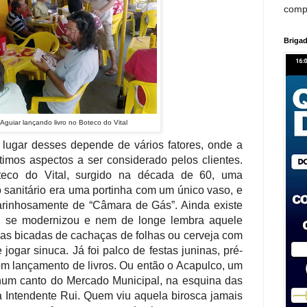
comp
Brigad
Aguiar lançando livro no Boteco do Vital
lugar desses depende de vários fatores, onde a
timos aspectos a ser considerado pelos clientes.
eco do Vital, surgido na década de 60, uma
jo sanitário era uma portinha com um único vaso, e
arinhosamente de “Câmara de Gás”. Ainda existe
u, se modernizou e nem de longe lembra aquele
as bicadas de cachaças de folhas ou cerveja com
 jogar sinuca. Já foi palco de festas juninas, pré-
 com lançamento de livros. Ou então o Acapulco, um
 num canto do Mercado Municipal, na esquina das
 Intendente Rui. Quem viu aquela birosca jamais