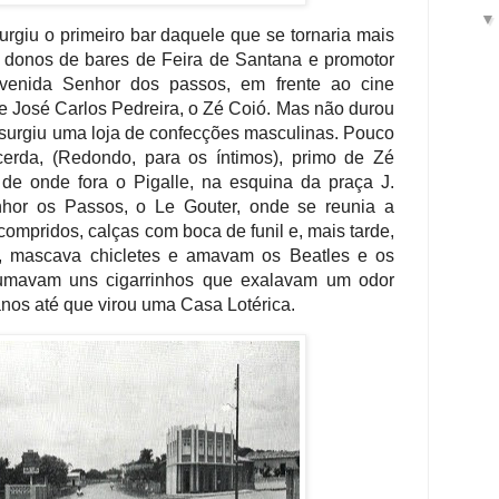
rgiu o primeiro bar daquele que se tornaria mais
os donos de bares de Feira de Santana e promotor
Avenida Senhor dos passos, em frente ao cine
de José Carlos Pedreira, o Zé Coió. Mas não durou
 surgiu uma loja de confecções masculinas. Pouco
erda, (Redondo, para os íntimos), primo de Zé
de onde fora o Pigalle, na esquina da praça J.
hor os Passos, o Le Gouter, onde se reunia a
ompridos, calças com boca de funil e, mais tarde,
a, mascava chicletes e amavam os Beatles e os
 fumavam uns cigarrinhos que exalavam um odor
anos até que virou uma Casa Lotérica.