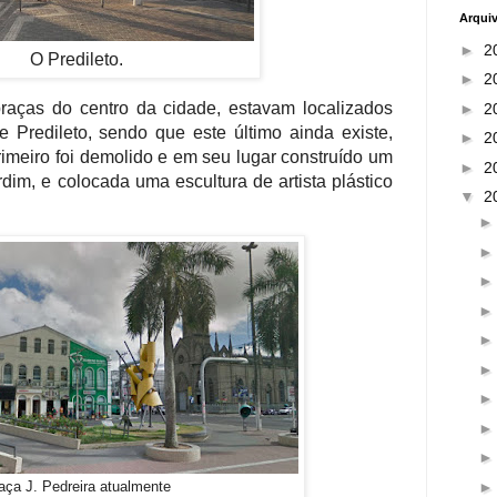
Arqui
►
2
O Predileto.
►
2
praças do centro da cidade, estavam localizados
►
2
Predileto, sendo que este último ainda existe,
►
2
rimeiro foi demolido e em seu lugar construído um
►
2
dim, e colocada uma escultura de artista plástico
▼
2
aça J. Pedreira atualmente