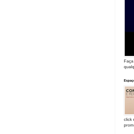
Faça
qualq
Espaç
click
prom