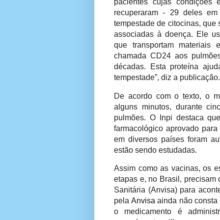
pacientes cujas condições
recuperaram - 29 deles em
tempestade de citocinas, que 
associadas à doença. Ele u
que transportam materiais 
chamada CD24 aos pulmões,
décadas. Esta proteína aju
tempestade”, diz a publicação.
De acordo com o texto, o m
alguns minutos, durante cin
pulmões. O Inpi destaca qu
farmacológico aprovado para 
em diversos países foram au
estão sendo estudadas.
Assim como as vacinas, os e
etapas e, no Brasil, precisam
Sanitária (Anvisa) para acont
pela
Anvisa
ainda não consta 
o medicamento é administ