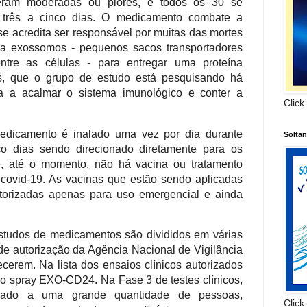
 eram moderadas ou piores, e todos os 30 se
 três a cinco dias. O medicamento combate a
se acredita ser responsável por muitas das mortes
sa exossomos - pequenos sacos transportadores
entre as células - para entregar uma proteína
 que o grupo de estudo está pesquisando há
da a acalmar o sistema imunológico e conter a
Click
edicamento é inalado uma vez por dia durante
Solta
co dias sendo direcionado diretamente para os
e, até o momento, não há vacina ou tratamento
covid-19. As vacinas que estão sendo aplicadas
torizadas apenas para uso emergencial e ainda
studos de medicamentos são divididos em várias
 de autorização da Agência Nacional de Vigilância
ecerem. Na lista dos ensaios clínicos autorizados
o spray EXO-CD24. Na Fase 3 de testes clínicos,
rado a uma grande quantidade de pessoas,
Click