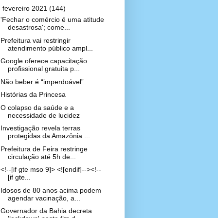
▼
fevereiro 2021
(144)
'Fechar o comércio é uma atitude
desastrosa'; come...
Prefeitura vai restringir
atendimento público ampl...
Google oferece capacitação
profissional gratuita p...
Não beber é “imperdoável”
Histórias da Princesa
O colapso da saúde e a
necessidade de lucidez
Investigação revela terras
protegidas da Amazônia ...
Prefeitura de Feira restringe
circulação até 5h de...
<!--[if gte mso 9]> <![endif]--><!--
[if gte...
Idosos de 80 anos acima podem
agendar vacinação, a...
Governador da Bahia decreta