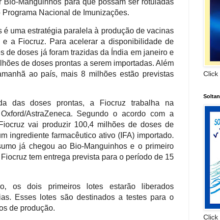
or Bio-Manguinhos para que possam ser rotuladas
ao Programa Nacional de Imunizações.
 é uma estratégia paralela à produção de vacinas
 e a Fiocruz. Para acelerar a disponibilidade de
s de doses já foram trazidas da Índia em janeiro e
milhões de doses prontas a serem importadas. Além
manhã ao país, mais 8 milhões estão previstas
Click
Solta
a das doses prontas, a Fiocruz trabalha na
 Oxford/AstraZeneca. Segundo o acordo com a
Fiocruz vai produzir 100,4 milhões de doses de
 um ingrediente farmacêutico ativo (IFA) importado.
sumo já chegou ao Bio-Manguinhos e o primeiro
Fiocruz tem entrega prevista para o período de 15
 os dois primeiros lotes estarão liberados
as. Esses lotes são destinados a testes para o
os de produção.
Click