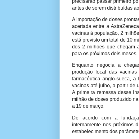
precisarão passar primeiro p
antes de serem distribuídas 
A importação de doses prontas
acertada entre a AstraZeneca
vacinas à população, 2 milhõe
está previsto um total de 10 
dos 2 milhões que chegam a
para os próximos dois meses.
Enquanto negocia a chegad
produção local das vacinas
farmacêutica anglo-sueca, a 
vacinas até julho, a partir de
A primeira remessa desse in
milhão de doses produzido na 
a 19 de março.
De acordo com a fundação,
internamente nos próximos di
estabelecimento dos parâmetr