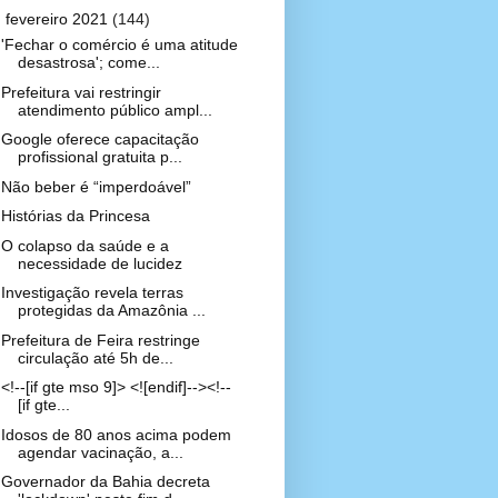
▼
fevereiro 2021
(144)
'Fechar o comércio é uma atitude
desastrosa'; come...
Prefeitura vai restringir
atendimento público ampl...
Google oferece capacitação
profissional gratuita p...
Não beber é “imperdoável”
Histórias da Princesa
O colapso da saúde e a
necessidade de lucidez
Investigação revela terras
protegidas da Amazônia ...
Prefeitura de Feira restringe
circulação até 5h de...
<!--[if gte mso 9]> <![endif]--><!--
[if gte...
Idosos de 80 anos acima podem
agendar vacinação, a...
Governador da Bahia decreta