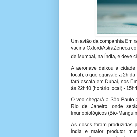
Um avião da companhia Emira
vacina Oxford/AstraZeneca co
de Mumbai, na Índia, e deve c
A aeronave deixou a cidade 
local), o que equivale a 2h da
fará escala em Dubai, nos Em
às 22h40 (horário local) - 15h4
O voo chegará a São Paulo 
Rio de Janeiro, onde serã
Imunobiológicos (Bio-Manguin
As doses foram produzidas pe
Índia e maior produtor mu