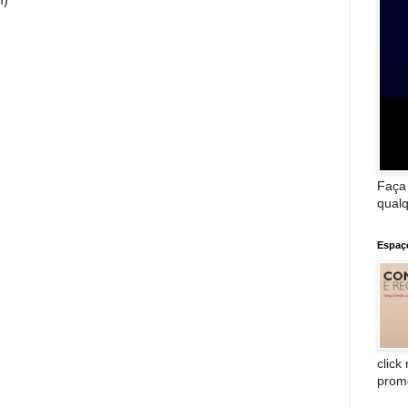
m)
Faça
qualq
Espaç
click
prom