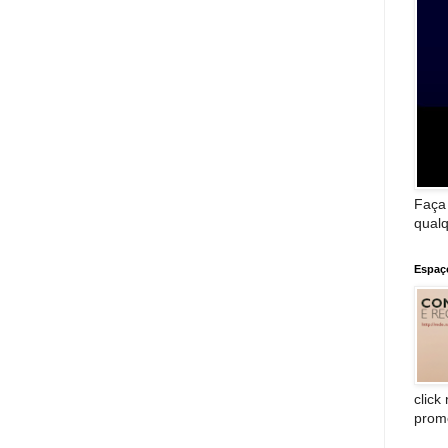
Faça
qualq
Espaç
click
prom