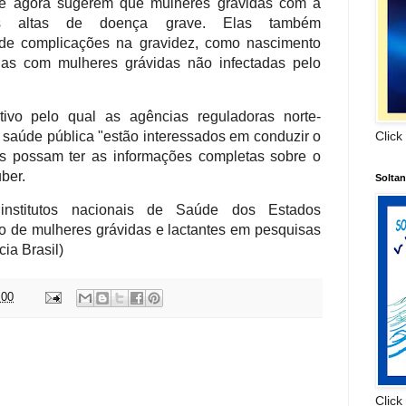
té agora sugerem que mulheres grávidas com a
is altas de doença grave. Elas também
s de complicações na gravidez, como nascimento
as com mulheres grávidas não infectadas pelo
vo pelo qual as agências reguladoras norte-
 saúde pública "estão interessados em conduzir o
Click
s possam ter as informações completas sobre o
uber.
Solta
nstitutos nacionais de Saúde dos Estados
o de mulheres grávidas e lactantes em pesquisas
ia Brasil)
:00
:
Click