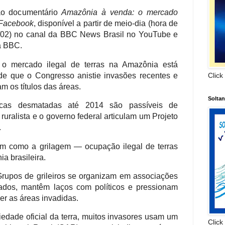
ao documentário
Amazônia à venda: o mercado
 Facebook
, disponível a partir de meio-dia (hora de
(26/02) no canal da BBC News Brasil no YouTube e
a BBC.
o mercado ilegal de terras na Amazônia está
de que o Congresso anistie invasões recentes e
Click
m os títulos das áreas.
Solta
icas desmatadas até 2014 são passíveis de
ruralista e o governo federal articulam um Projeto
.
m como a grilagem — ocupação ilegal de terras
a brasileira.
rupos de grileiros se organizam em associações
dos, mantêm laços com políticos e pressionam
er as áreas invadidas.
edade oficial da terra, muitos invasores usam um
Click