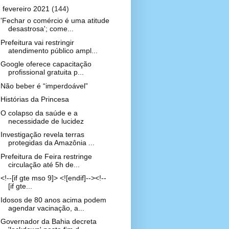
▼
fevereiro 2021
(144)
'Fechar o comércio é uma atitude
desastrosa'; come...
Prefeitura vai restringir
atendimento público ampl...
Google oferece capacitação
profissional gratuita p...
Não beber é “imperdoável”
Histórias da Princesa
O colapso da saúde e a
necessidade de lucidez
Investigação revela terras
protegidas da Amazônia ...
Prefeitura de Feira restringe
circulação até 5h de...
<!--[if gte mso 9]> <![endif]--><!--
[if gte...
Idosos de 80 anos acima podem
agendar vacinação, a...
Governador da Bahia decreta