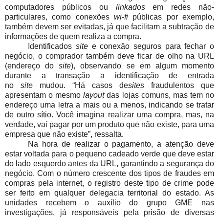
computadores públicos ou
linkados
em redes não-
particulares, como conexões
wi-fi
públicas por exemplo,
também devem ser evitadas, já que facilitam a subtração de
informações de quem realiza a compra.
Identificados
site
e conexão seguros para fechar o
negócio, o comprador também deve ficar de olho na URL
(endereço do
site
), observando se em algum momento
durante a transação a identificação de entrada
no
site
mudou. “Há casos de
sites
fraudulentos que
apresentam o mesmo
layout
das lojas comuns, mas tem no
endereço uma letra a mais ou a menos, indicando se tratar
de outro sítio. Você imagina realizar uma compra, mas, na
verdade, vai pagar por um produto que não existe, para uma
empresa que não existe”, ressalta.
Na hora de realizar o pagamento, a atenção deve
estar voltada para o pequeno cadeado verde que deve estar
do lado esquerdo antes da URL, garantindo a segurança do
negócio. Com o número crescente dos tipos de fraudes em
compras pela internet, o registro deste tipo de crime pode
ser feito em qualquer delegacia territorial do estado. As
unidades recebem o auxílio do grupo GME nas
investigações, já responsáveis pela prisão de diversas