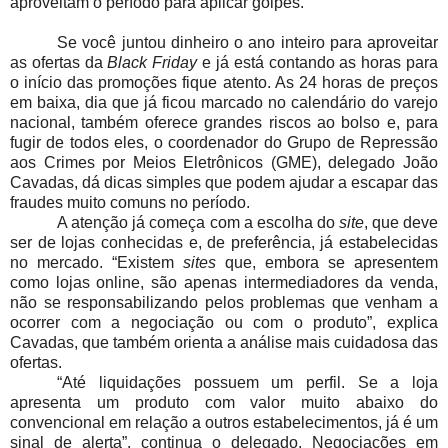
aproveitam o período para aplicar golpes.
Se você juntou dinheiro o ano inteiro para aproveitar
as ofertas da
Black Friday
e já está contando as horas para
o início das promoções fique atento. As 24 horas de preços
em baixa, dia que já ficou marcado no calendário do varejo
nacional, também oferece grandes riscos ao bolso e, para
fugir de todos eles, o coordenador do Grupo de Repressão
aos Crimes por Meios Eletrônicos (GME), delegado João
Cavadas, dá dicas simples que podem ajudar a escapar das
fraudes muito comuns no período.
A atenção já começa com a escolha do
site
, que deve
ser de lojas conhecidas e, de preferência, já estabelecidas
no mercado. “Existem
sites
que, embora se apresentem
como lojas online, são apenas intermediadores da venda,
não se responsabilizando pelos problemas que venham a
ocorrer com a negociação ou com o produto”, explica
Cavadas, que também orienta a análise mais cuidadosa das
ofertas.
“Até liquidações possuem um perfil. Se a loja
apresenta um produto com valor muito abaixo do
convencional em relação a outros estabelecimentos, já é um
sinal de alerta”, continua o delegado. Negociações em