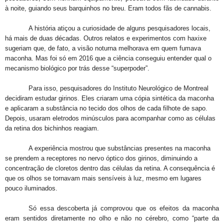
à noite, guiando seus barquinhos no breu. Eram todos fãs de cannabis.
A história atiçou a curiosidade de alguns pesquisadores locais,
há mais de duas décadas. Outros relatos e experimentos com haxixe
sugeriam que, de fato, a visão noturna melhorava em quem fumava
maconha. Mas foi só em 2016 que a ciência conseguiu entender qual o
mecanismo biológico por trás desse “superpoder”.
Para isso, pesquisadores do Instituto Neurológico de Montreal
decidiram estudar girinos. Eles criaram uma cópia sintética da maconha
e aplicaram a substância no tecido dos olhos de cada filhote de sapo.
Depois, usaram eletrodos minúsculos para acompanhar como as células
da retina dos bichinhos reagiam.
A experiência mostrou que substâncias presentes na maconha
se prendem a receptores no nervo óptico dos girinos, diminuindo a
concentração de cloretos dentro das células da retina. A consequência é
que os olhos se tornavam mais sensíveis à luz, mesmo em lugares
pouco iluminados.
Só essa descoberta já comprovou que os efeitos da maconha
eram sentidos diretamente no olho e não no cérebro, como “parte da