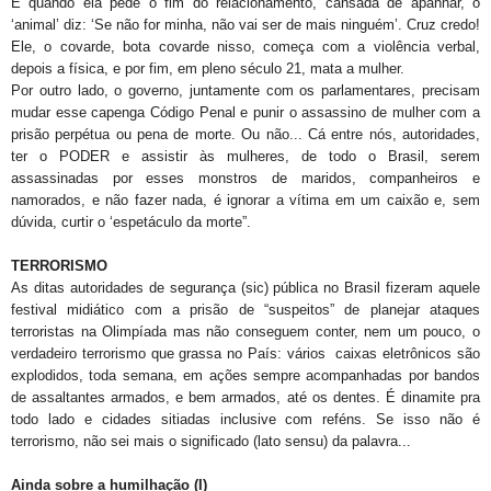
E quando ela pede o fim do relacionamento, cansada de apanhar, o
‘animal’ diz: ‘Se não for minha, não vai ser de mais ninguém’. Cruz credo!
Ele, o covarde, bota covarde nisso, começa com a violência verbal,
depois a física, e por fim, em pleno século 21, mata a mulher.
Por outro lado, o governo, juntamente com os parlamentares, precisam
mudar esse capenga Código Penal e punir o assassino de mulher com a
prisão perpétua ou pena de morte. Ou não... Cá entre nós, autoridades,
ter o PODER e assistir às mulheres, de todo o Brasil, serem
assassinadas por esses monstros de maridos, companheiros e
namorados, e não fazer nada, é ignorar a vítima em um caixão e, sem
dúvida, curtir o ‘espetáculo da morte”.
TERRORISMO
As ditas autoridades de segurança (sic) pública no Brasil fizeram aquele
festival midiático com a prisão de “suspeitos” de planejar ataques
terroristas na Olimpíada mas não conseguem conter, nem um pouco, o
verdadeiro terrorismo que grassa no País: vários caixas eletrônicos são
explodidos, toda semana, em ações sempre acompanhadas por bandos
de assaltantes armados, e bem armados, até os dentes. É dinamite pra
todo lado e cidades sitiadas inclusive com reféns. Se isso não é
terrorismo, não sei mais o significado (lato sensu) da palavra...
Ainda sobre a humilhação (I)