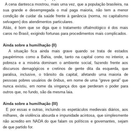
A cena dantesca mostrou, mais uma vez, que a população brasileira, na
sua grande e desempregada o mal paga maioria, não tem a menor
condição de cuidar da saúde frente à ganância (norma, no capitalismo
selvagem) dos atendimentos particulares.
Aliás, é bom que se diga que o tratamento oftalmológico é dos mais
caros no Brasil, exigindo fortunas para procedimentos mais complicados.
Ainda sobre a humilhação (II)
A situação fica ainda mais grave quando se trata de estados
paupérrimos como a Bahia, onde, tanto na capital como no interior, a
pobreza e a miséria dominam o ambiente social, fazendo frente aos
discursos demagógicos e cretinos de gente dita da esquerda, que
paralisa, inclusive, o trânsito da capital, afetando uma maioria de
pessoas pobres usuários de ônibus, em nome de uma “greve geral” que
nunca existiu, em nome da vingança dos que perderam o poder para
outros que, no fundo, são da mesma laia.
Ainda sobre a humilhação (III)
E por essas e outras, incluindo os espetáculos medievais diários, aos
milhares, de violência absurda e impunidade acintosa, que simplesmente
não acredito em NADA do que falam os políticos e governantes, sejam
de que partido for.