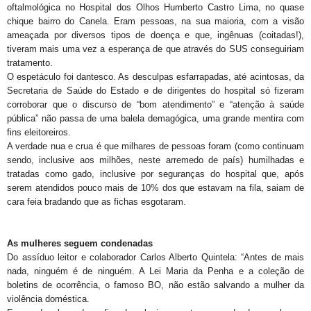
oftalmológica no Hospital dos Olhos Humberto Castro Lima, no quase
chique bairro do Canela. Eram pessoas, na sua maioria, com a visão
ameaçada por diversos tipos de doença e que, ingênuas (coitadas!),
tiveram mais uma vez a esperança de que através do SUS conseguiriam
tratamento.
O espetáculo foi dantesco. As desculpas esfarrapadas, até acintosas, da
Secretaria de Saúde do Estado e de dirigentes do hospital só fizeram
corroborar que o discurso de “bom atendimento” e “atenção à saúde
pública” não passa de uma balela demagógica, uma grande mentira com
fins eleitoreiros.
A verdade nua e crua é que milhares de pessoas foram (como continuam
sendo, inclusive aos milhões, neste arremedo de país) humilhadas e
tratadas como gado, inclusive por seguranças do hospital que, após
serem atendidos pouco mais de 10% dos que estavam na fila, saiam de
cara feia bradando que as fichas esgotaram.
As mulheres seguem condenadas
Do assíduo leitor e colaborador Carlos Alberto Quintela: “Antes de mais
nada, ninguém é de ninguém. A Lei Maria da Penha e a coleção de
boletins de ocorrência, o famoso BO, não estão salvando a mulher da
violência doméstica.