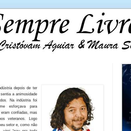
ústria depois de ter
 sentia a animosidade
dos. Na indústria foi
me esforçava para
 eram confiadas, mas
s veteranos. Logo
meu setor e, como não
 virei “pau pra toda