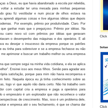
raças a Deus, eu que havia abandonado a escola por rebeldia,
 voltar a estudar ter uma mesada para minhas pequenas
ndo grau fiz vestibular e num piscar de olhos estava na
eu aprendi algumas coisas e tive algumas idéias que depois
odernas.
Por exemplo, prêmio por produtividade. Claro. Por
 que ganhar mais que o preguiçoso. Prêmio por idéias. Na
mprou carro novo só com prêmios por idéias que geravam
Click
tavam o desempenho das máquinas e dos operários. E ali
ava eu desejar o insucesso da empresa porque os patrões
Solta
ue eu tinha para sobreviver e se a empresa fechasse eu não
r, me aprimorar e buscar um trabalho melhor ou uma empresa
 que sempre segui na minha vida cotidiana, e ela se aplica
melhor”. Ensinei isso aos meus filhos. Senão para agradar aos
própria satisfação, porque para mim não havia recompensa e
m feito. Naquela época eu já tinha conhecimento sobre as
s, logo vi que aquilo não daria certo. Não há trabalho sem
edor com capital cria a empresa e paga a operários para
ndo o empresário é um explorador que não reconhece o valor
 perspectivas de crescimento. Mas, isso é um problema dele,
abotar e empresa até o seu fechamento, é que se chama dar
Click