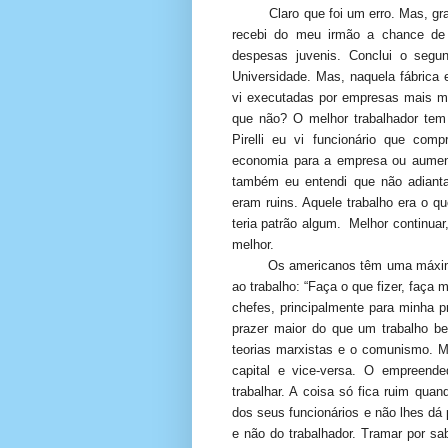
Claro que foi um erro. Mas, g
recebi do meu irmão a chance de
despesas juvenis. Conclui o segu
Universidade. Mas, naquela fábrica 
vi executadas por empresas mais m
que não? O melhor trabalhador tem
Pirelli eu vi funcionário que co
economia para a empresa ou aumen
também eu entendi que não adiant
eram ruins. Aquele trabalho era o q
teria patrão algum.
Melhor continua
melhor.
Os americanos têm uma máxima
ao trabalho: “Faça o que fizer, faça 
chefes, principalmente para minha 
prazer maior do que um trabalho be
teorias marxistas e o comunismo. Ma
capital e vice-versa. O empreend
trabalhar. A coisa só fica ruim qua
dos seus funcionários e não lhes dá
e não do trabalhador. Tramar por s