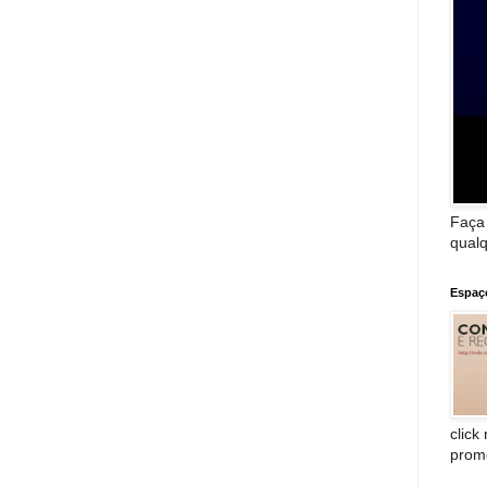
Faça
qualq
Espaç
click
prom