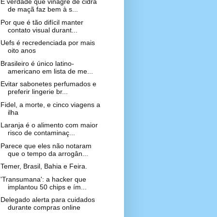
É verdade que vinagre de cidra
de maçã faz bem à s...
Por que é tão difícil manter
contato visual durant...
Uefs é recredenciada por mais
oito anos
Brasileiro é único latino-
americano em lista de me...
Evitar sabonetes perfumados e
preferir lingerie br...
Fidel, a morte, e cinco viagens a
ilha
Laranja é o alimento com maior
risco de contaminaç...
Parece que eles não notaram
que o tempo da arrogân...
Temer, Brasil, Bahia e Feira.
'Transumana': a hacker que
implantou 50 chips e ím...
Delegado alerta para cuidados
durante compras online