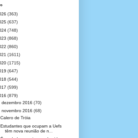
vo
026
(363)
025
(637)
024
(748)
023
(868)
022
(860)
021
(1611)
020
(1715)
019
(647)
018
(544)
017
(599)
016
(879)
►
dezembro 2016
(70)
▼
novembro 2016
(68)
Calero de Tróia
Estudantes que ocupam a Uefs
têm nova reunião de n...