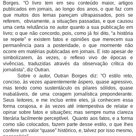
Borges. “O livro tem em seu conteúdo maior, artigos
publicados em jornais, ao longo dos anos, o que faz com
que muitos dos temas pareçam ultrapassados, pois se
referem, obviamente, a situações passadas, e que causou
uma certa relutância no autor quanto a sua publicação em
livro; o que não concordo, pois, como já foi dito, “a história
se repete” e existem fatos e opiniões que merecem sua
permanência para a posteridade, o que mormente não
ocorre em matérias publicadas em jornais. E isto apesar de
simbolizarem, às vezes, o reflexo vivo de épocas e
vivências, traduzidas através da observação crítica do
jornalista”, diz Outran.
Sobre o autor, Outran Borges diz: “O estilo reto,
conciso, às vezes aparentemente áspero, quase agressivo,
mas tendo como sustentáculo os pilares sólidos, quase
inabaláveis, de uma coragem jornalística preponderante.
Seus leitores, e me incluo entre eles, já conhecem essa
forma corajosa, e às vezes até intempestiva de relatar e
opinar sobre fatos e situações; mas sempre numa clareza
literária facilmente perceptível. Quanto aos fatos, e a forma
como são colocados, fazem parte desse estilo, o que lhes
confere um valor “quase” histórico, e, talvez por isso mesmo,