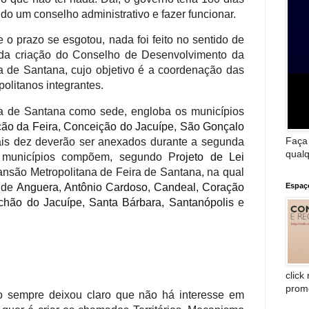
do um conselho administrativo e fazer funcionar.
o prazo se esgotou, nada foi feito no sentido de
d
a criação do Conselho de Desenvolvimento da
a de Santana, cujo objetivo é a coordenação das
politanos integrantes.
a de Santana como sede, engloba os municípios
ão da Feira
,
Conceição do Jacuípe
,
São Gonçalo
Faça
ais dez deverão ser anexados durante a segunda
qualq
z municípios compõem, segundo P
rojeto de Lei
ansão Metropolitana de Feira de Santana, na qual
s de
Anguera
,
Antônio Cardoso
,
Candeal
,
Coração
Espaç
chão do Jacuípe
,
Santa Bárbara
,
Santanópolis
e
click
prom
 sempre deixou claro que não há interesse em