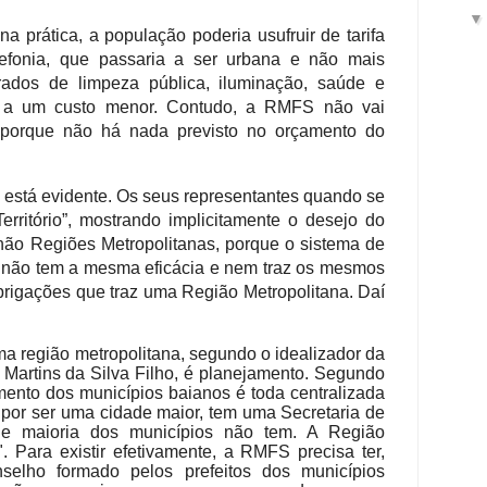
a prática, a população poderia usufruir de tarifa
elefonia, que passaria a ser urbana e não mais
rados de limpeza pública, iluminação, saúde e
s a um custo menor. Contudo, a RMFS não vai
 porque não há nada previsto no orçamento do
está evidente. Os seus representantes quando se
ritório”, mostrando implicitamente o desejo do
e não Regiões Metropolitanas, porque o sistema de
 e não tem a mesma eficácia e nem traz os mesmos
brigações que traz uma Região Metropolitana. Daí
uma região metropolitana, segundo o idealizador da
Martins da Silva Filho, é planejamento. Segundo
mento dos municípios baianos é toda centralizada
, por ser uma cidade maior, tem uma Secretaria de
de maioria dos municípios não tem. A Região
. Para existir efetivamente, a RMFS precisa ter,
nselho formado pelos prefeitos dos municípios