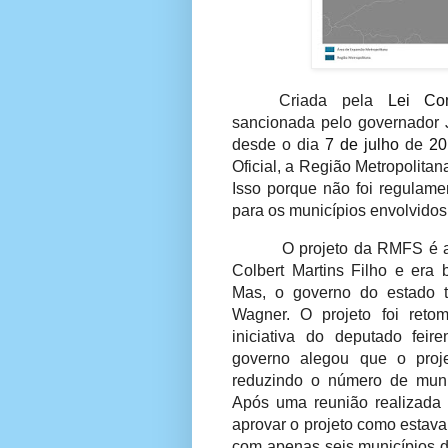
Criada pela
Lei Co
sancionada pelo governado
desde o dia
7 de julho
de
20
Oficial, a Região Metropolita
Isso porque não foi regulam
para os municípios envolvido
O projeto da RMFS é an
Colbert Martins Filho e era 
Mas, o governo do estado 
Wagner.
O projeto foi ret
iniciativa do deputado feir
governo alegou que o proje
reduzindo o número de munic
Após uma reunião realizada
aprovar o projeto como estava
com apenas seis municípios do