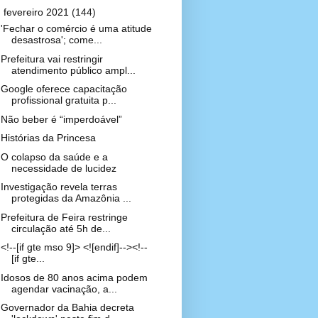
▼
fevereiro 2021
(144)
'Fechar o comércio é uma atitude
desastrosa'; come...
Prefeitura vai restringir
atendimento público ampl...
Google oferece capacitação
profissional gratuita p...
Não beber é “imperdoável”
Histórias da Princesa
O colapso da saúde e a
necessidade de lucidez
Investigação revela terras
protegidas da Amazônia ...
Prefeitura de Feira restringe
circulação até 5h de...
<!--[if gte mso 9]> <![endif]--><!--
[if gte...
Idosos de 80 anos acima podem
agendar vacinação, a...
Governador da Bahia decreta