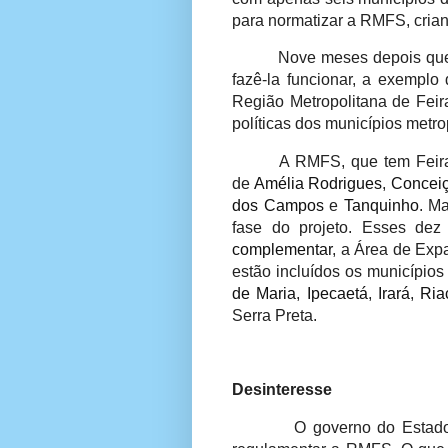
para normatizar a RMFS, crian
Nove meses depois que 
fazê-la funcionar, a exemplo 
Região Metropolitana de Feir
políticas dos municípios metro
A RMFS, que tem Feir
de
Amélia Rodrigues
,
Conceiç
dos Campos
e
Tanquinho
. M
fase do projeto. Esses de
complementar
, a Área de Exp
estão incluídos os município
de Maria
,
Ipecaetá
,
Irará
,
Ria
Serra Preta.
Desinteresse
O governo do Estado