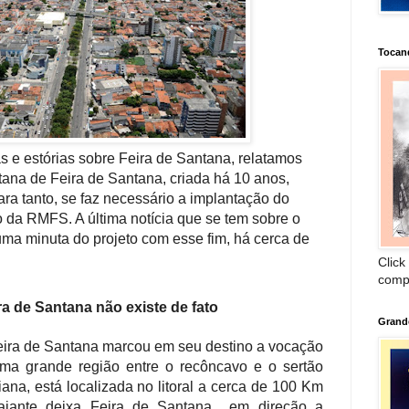
Tocan
s e estórias sobre Feira de Santana, relatamos
tana de Feira de Santana, criada há 10 anos,
ara tanto, se faz necessário
a implantação do
da RMFS. A última notícia que se tem sobre o
ma minuta do projeto com esse fim, há cerca de
Click
comp
a de Santana não existe de fato
Grand
eira de Santana marcou em seu destino a vocação
ma grande região entre o recôncavo e o sertão
iana, está localizada no litoral a cerca de 100 Km
iajante deixa Feira de Santana
em direção a