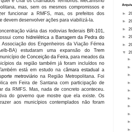
uer é criar os chamados Territórios. Mecanismo
Arqui
politana, mas, sem os mesmos compromissos e
►
2
zer funcionar a RMFS, mas, os prefeitos dos
 devem desenvolver ações para viabilizá-la.
►
2
►
2
centração viária das rodovias federais
BR-101
,
►
2
possui como
hidrelétrica
a
Barragem da Pedra do
A
Associação dos Engenheiros da Viação Férrea
►
2
elb-BA) estudaram uma expansão do
Trem
▼
2
município de
Conceição da Feira
, para meados da
cípios da região também já foram incluídos no
 Também está em estudo na
câmara estadual
a
sporte metroviário
na Região Metropolitana.
Foi
blica em Feira de Santana com participação de
tar da RMFS. Mas, nada de concreto aconteceu.
iva do governo que mostre que ela existe. Os
 trazer aos municípios contemplados não foram