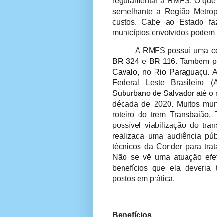
regulamentar a RMFS. O que q
semelhante a Região Metro
custos. Cabe ao Estado fa
municípios envolvidos podem e
A RMFS possui uma con
BR-324
e
BR-116
. Também 
Cavalo
, no
Rio Paraguaçu
. 
Federal Leste Brasileiro
(A
Suburbano de Salvador
até o 
década de 2020. Muitos muni
roteiro do trem
Transbaião
.
possível viabilização do
tran
realizada uma audiência pú
técnicos da Conder para tra
Não se vê uma atuação efet
benefícios que ela deveria
postos em prática.
Benefícios