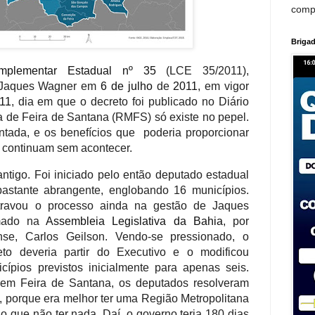
comp
Brigad
mplementar Estadual nº 35
(LCE 35/2011),
r Jaques Wagner em
6 de julho
de
2011
,
em vigor
11
, dia em que o decreto foi publicado no Diário
na de Feira de Santana (RMFS) só existe no pepel.
entada, e
os benefícios que
poderia proporcionar
s continuam sem acontecer.
tigo. Foi iniciado pelo então deputado estadual
bastante abrangente, englobando 16 municípios.
travou o processo ainda na gestão de Jaques
omado na
Assembleia Legislativa da Bahia
, por
ense, Carlos Geilson. Vendo-se pressionado, o
to deveria partir do Executivo e o modificou
ípios previstos inicialmente para apenas seis.
 em Feira de Santana, os deputados resolveram
, porque era melhor ter uma Região Metropolitana
 que não ter nada. Daí, o governo teria 180 dias