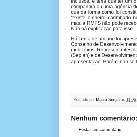
inclusos, e teria que ter um
companhia ou uma agência de 
que da forma como foi consti
“existe dinheiro carimbado n
mas, a RMFS não pode receber
Não há explicação para isso”, 
Há cerca de um ano foi aprese
Conselho de Desenvolvimento 
municípios. Representantes d
(Seplan) e de Desenvolviment
apresentação. Porém, não se t
Postado por
Maura Sérgia
às
11:06
Nenhum comentário
Postar um comentário