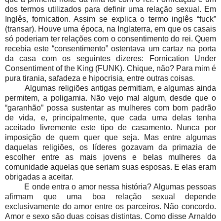
dos termos utilizados para definir uma relação sexual. Em
Inglês, fornication. Assim se explica o termo inglês “fuck”
(transar). Houve uma época, na Inglaterra, em que os casais
só poderiam ter relações com o consentimento do rei. Quem
recebia este “consentimento” ostentava um cartaz na porta
da casa com os seguintes dizeres: Fornication Under
Consentiment of the King (FUNK). Chique, não? Para mim é
pura tirania, safadeza e hipocrisia, entre outras coisas.
Algumas religiões antigas permitiam, e algumas ainda
permitem, a poligamia. Não vejo mal algum, desde que o
“garanhão” possa sustentar as mulheres com bom padrão
de vida, e, principalmente, que cada uma delas tenha
aceitado livremente este tipo de casamento. Nunca por
imposição de quem quer que seja. Mas entre algumas
daquelas religiões, os líderes gozavam da primazia de
escolher entre as mais jovens e belas mulheres da
comunidade aquelas que seriam suas esposas. E elas eram
obrigadas a aceitar.
E onde entra o amor nessa história? Algumas pessoas
afirmam que uma boa relação sexual depende
exclusivamente do amor entre os parceiros. Não concordo.
Amor e sexo são duas coisas distintas. Como disse Arnaldo