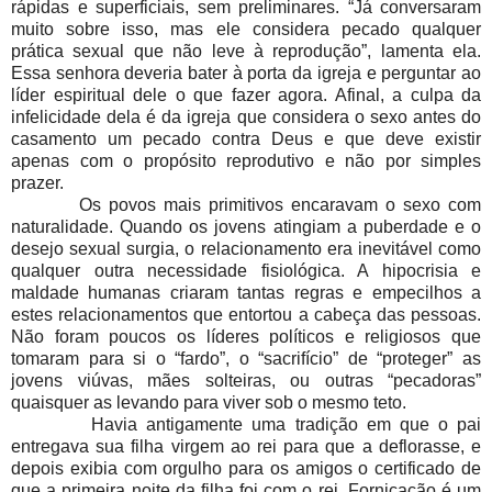
rápidas e superficiais, sem preliminares. “Já conversaram
muito sobre isso, mas ele considera pecado qualquer
prática sexual que não leve à reprodução”, lamenta ela.
Essa senhora deveria bater à porta da igreja e perguntar ao
líder espiritual dele o que fazer agora. Afinal, a culpa da
infelicidade dela é da igreja que considera o sexo antes do
casamento um pecado contra Deus e que deve existir
apenas com o propósito reprodutivo e não por simples
prazer.
Os povos mais primitivos encaravam o sexo com
naturalidade. Quando os jovens atingiam a puberdade e o
desejo sexual surgia, o relacionamento era inevitável como
qualquer outra necessidade fisiológica. A hipocrisia e
maldade humanas criaram tantas regras e empecilhos a
estes relacionamentos que entortou a cabeça das pessoas.
Não foram poucos os líderes políticos e religiosos que
tomaram para si o “fardo”, o “sacrifício” de “proteger” as
jovens viúvas, mães solteiras, ou outras “pecadoras”
quaisquer as levando para viver sob o mesmo teto.
Havia antigamente uma tradição em que o pai
entregava sua filha virgem ao rei para que a deflorasse, e
depois exibia com orgulho para os amigos o certificado de
que a primeira noite da filha foi com o rei. Fornicação é um