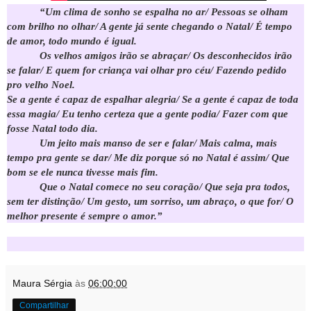
“Um clima de sonho se espalha no ar/ Pessoas se olham
com brilho no olhar/ A gente já sente chegando o Natal/ É tempo
de amor, todo mundo é igual.
Os velhos amigos irão se abraçar/ Os desconhecidos irão
se falar/ E quem for criança vai olhar pro céu/ Fazendo pedido
pro velho Noel.
Se a gente é capaz de espalhar alegria/ Se a gente é capaz de toda
essa magia/ Eu tenho certeza que a gente podia/ Fazer com que
fosse Natal todo dia.
Um jeito mais manso de ser e falar/ Mais calma, mais
tempo pra gente se dar/ Me diz porque só no Natal é assim/ Que
bom se ele nunca tivesse mais fim.
Que o Natal comece no seu coração/ Que seja pra todos,
sem ter distinção/ Um gesto, um sorriso, um abraço, o que for/ O
melhor presente é sempre o amor.”
Maura Sérgia
às
06:00:00
Compartilhar