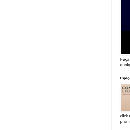
Faça
qualq
Espaç
click
prom