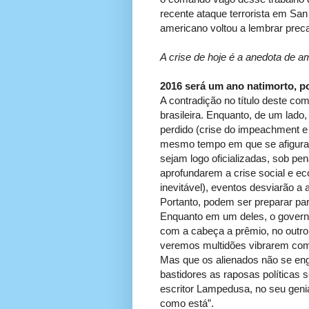
recente ataque terrorista em San
americano voltou a lembrar preca
A crise de hoje é a anedota de a
2016 será um ano natimorto, po
A contradição no título deste c
brasileira. Enquanto, de um lado
perdido (crise do impeachment e 
mesmo tempo em que se afigura c
sejam logo oficializadas, sob pe
aprofundarem a crise social e e
inevitável), eventos desviarão a
Portanto, podem ser preparar p
Enquanto em um deles, o governo
com a cabeça a prêmio, no outro,
veremos multidões vibrarem com 
Mas que os alienados não se eng
bastidores as raposas políticas
escritor Lampedusa, no seu genia
como está”.