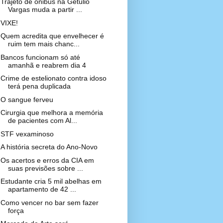
Trajeto de ônibus na Getúlio
Vargas muda a partir ...
VIXE!
Quem acredita que envelhecer é
ruim tem mais chanc...
Bancos funcionam só até
amanhã e reabrem dia 4
Crime de estelionato contra idoso
terá pena duplicada
O sangue ferveu
Cirurgia que melhora a memória
de pacientes com Al...
STF vexaminoso
A história secreta do Ano-Novo
Os acertos e erros da CIA em
suas previsões sobre ...
Estudante cria 5 mil abelhas em
apartamento de 42 ...
Como vencer no bar sem fazer
força