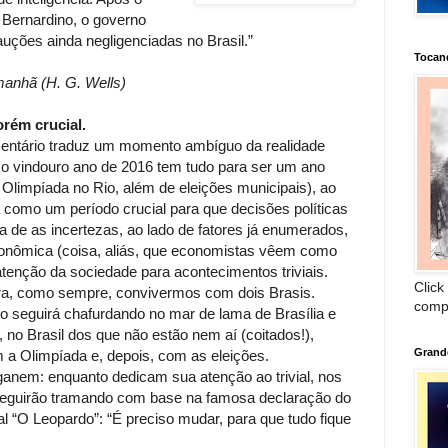
 Bernardino, o governo
uções ainda negligenciadas no Brasil.”
Tocan
manhã (H. G. Wells)
rém crucial.
omentário traduz um momento ambíguo da realidade
, o vindouro ano de 2016 tem tudo para ser um ano
Olimpíada no Rio, além de eleições municipais), ao
omo um período crucial para que decisões políticas
na de as incertezas, ao lado de fatores já enumerados,
conômica (coisa, aliás, que economistas vêem como
 atenção da sociedade para acontecimentos triviais.
Click
ara, como sempre, convivermos com dois Brasis.
comp
 seguirá chafurdando no mar de lama de Brasília e
 no Brasil dos que não estão nem aí (coitados!),
Grand
a Olimpíada e, depois, com as eleições.
anem: enquanto dedicam sua atenção ao trivial, nos
 seguirão tramando com base na famosa declaração do
l “O Leopardo”: “É preciso mudar, para que tudo fique