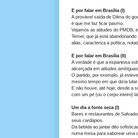
E por falar em Brasília (I)
A provável saída de Dilma do gov
é que me faz ficar pasmo.
Vejamos as atitudes do PMDB, inc
Temer, que já está abandonando o
aliás, caracteriza a política, not
E por falar em Brasília (II)
A verdade é que a espantosa so
alicerçada em atitudes ambíguas
O partido, por exemplo, já esteve
mesmo tempo em que dizia lutar
E não houve, até hoje, desde a 
com um pé (ou o corpo inteiro) lá
Um dia a fonte seca (I)
Bares e restaurantes de Salvad
seus cardápios.
Da bebida ao jantar dito sofistic
numa mesa para saborear uma ce