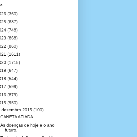
vo
026
(360)
025
(637)
024
(748)
023
(868)
022
(860)
021
(1611)
020
(1715)
019
(647)
018
(544)
017
(599)
016
(879)
015
(950)
▼
dezembro 2015
(100)
CANETA AFIADA
As doenças de hoje e o ano
futuro.