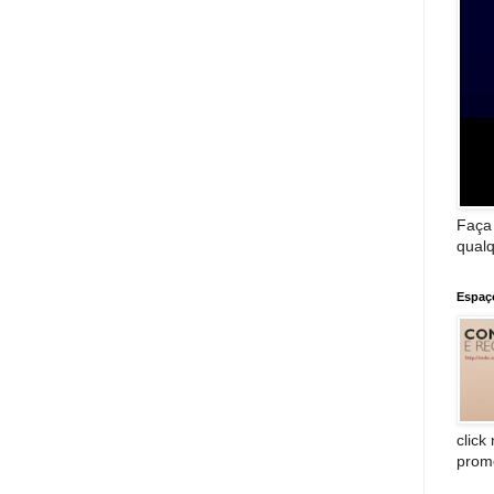
Faça
qualq
Espaç
click
prom