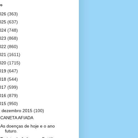
vo
026
(363)
025
(637)
024
(748)
023
(868)
022
(860)
021
(1611)
020
(1715)
019
(647)
018
(544)
017
(599)
016
(879)
015
(950)
▼
dezembro 2015
(100)
CANETA AFIADA
As doenças de hoje e o ano
futuro.