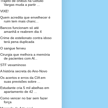
Trajeto de ônibus na Getúlio
Vargas muda a partir ...
VIXE!
Quem acredita que envelhecer é
ruim tem mais chanc...
Bancos funcionam só até
amanhã e reabrem dia 4
Crime de estelionato contra idoso
terá pena duplicada
O sangue ferveu
Cirurgia que melhora a memória
de pacientes com Al...
STF vexaminoso
A história secreta do Ano-Novo
Os acertos e erros da CIA em
suas previsões sobre ...
Estudante cria 5 mil abelhas em
apartamento de 42 ...
Como vencer no bar sem fazer
força