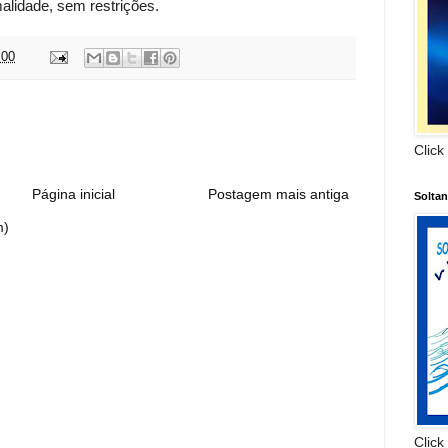
alidade, sem restrições.
:00
:
Click
Página inicial
Postagem mais antiga
Solta
m)
Click