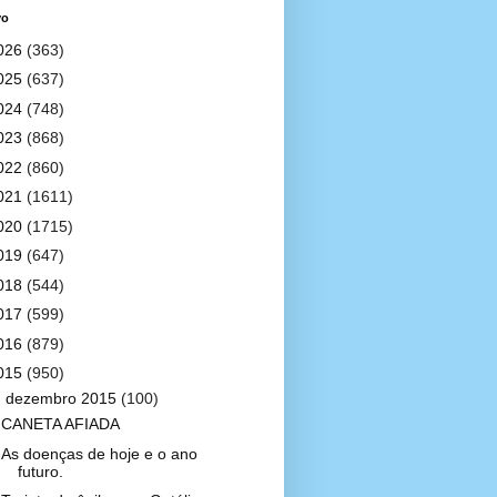
vo
026
(363)
025
(637)
024
(748)
023
(868)
022
(860)
021
(1611)
020
(1715)
019
(647)
018
(544)
017
(599)
016
(879)
015
(950)
▼
dezembro 2015
(100)
CANETA AFIADA
As doenças de hoje e o ano
futuro.