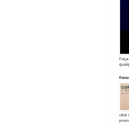
Faça
qualq
Espaç
click
prom