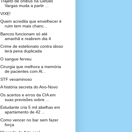
Trajeto de ônibus na Getúlio
Vargas muda a partir ...
VIXE!
Quem acredita que envelhecer é
ruim tem mais chanc...
Bancos funcionam só até
amanhã e reabrem dia 4
Crime de estelionato contra idoso
terá pena duplicada
O sangue ferveu
Cirurgia que melhora a memória
de pacientes com Al...
STF vexaminoso
A história secreta do Ano-Novo
Os acertos e erros da CIA em
suas previsões sobre ...
Estudante cria 5 mil abelhas em
apartamento de 42 ...
Como vencer no bar sem fazer
força