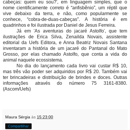
cabeças: quem eu sou?', em linguagem simples, que o
nome cientificamente correto é “anfisbênio”, um réptil que
vive debaixo da terra, e não, como popularmente se
conhece, “cobra-de-duas-cabeças”. A história é em
quadrinhos e foi ilustrada por Daniel de Jesus Ferreira.
Já em 'As aventuras do jacaré Astolfo', que tem
ilustrações de Erica Silva, Zenailda Novais, assistente
editorial da Uefs Editora, e Anna Beatriz Novais Santana
inventaram a história de um jacaré do Pantanal do Mato
Grosso, por elas chamado Astolfo, que conta a vida do
animal naquele ecossistema.
No dia do lançamento cada livro vai custar R$ 10,
mas três vão poder ser adquiridos por R$ 20. Também vai
ter brincadeiras e distribuição de brindes e doces. Outras
informações através do número 75 3161-8380.
(Ascom/Uefs)
Maura Sérgia
às
15:23:00
Compartilhar