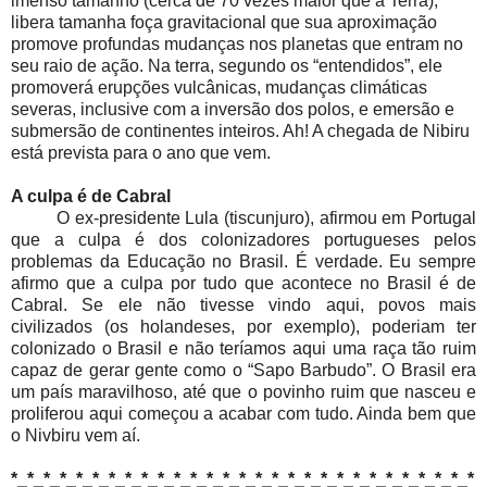
imenso tamanho (cerca de 70 vezes maior que a Terra),
libera tamanha foça gravitacional que sua aproximação
promove profundas mudanças nos planetas que entram no
seu raio de ação. Na terra, segundo os “entendidos”, ele
promoverá erupções vulcânicas, mudanças climáticas
severas, inclusive com a inversão dos polos, e emersão e
submersão de continentes inteiros. Ah! A chegada de Nibiru
está prevista para o ano que vem.
A culpa é de Cabral
O ex-presidente Lula (tiscunjuro), afirmou em Portugal
que a culpa é dos colonizadores portugueses pelos
problemas da Educação no Brasil. É verdade. Eu sempre
afirmo que a culpa por tudo que acontece no Brasil é de
Cabral. Se ele não tivesse vindo aqui, povos mais
civilizados (os holandeses, por exemplo), poderiam ter
colonizado o Brasil e não teríamos aqui uma raça tão ruim
capaz de gerar gente como o “Sapo Barbudo”. O Brasil era
um país maravilhoso, até que o povinho ruim que nasceu e
proliferou aqui começou a acabar com tudo. Ainda bem que
o Nivbiru vem aí.
*_*_*_*_*_*_*_*_*_*_*_*_*_*_*_*_*_*_*_*_*_*_*_*_*_*_*_*_*