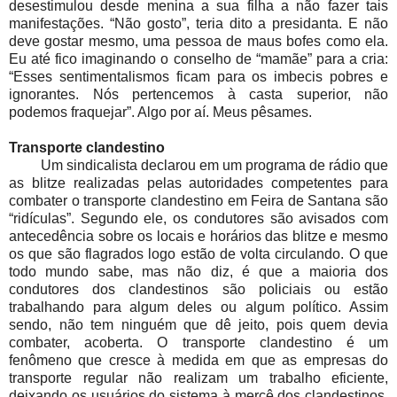
desestimulou desde menina a sua filha a não fazer tais
manifestações. “Não gosto”, teria dito a presidanta. E não
deve gostar mesmo, uma pessoa de maus bofes como ela.
Eu até fico imaginando o conselho de “mamãe” para a cria:
“Esses sentimentalismos ficam para os imbecis pobres e
ignorantes. Nós pertencemos à casta superior, não
podemos fraquejar”. Algo por aí. Meus pêsames.
Transporte clandestino
Um sindicalista declarou em um programa de rádio que
as blitze realizadas pelas autoridades competentes para
combater o transporte clandestino em Feira de Santana são
“ridículas”. Segundo ele, os condutores são avisados com
antecedência sobre os locais e horários das blitze e mesmo
os que são flagrados logo estão de volta circulando. O que
todo mundo sabe, mas não diz, é que a maioria dos
condutores dos clandestinos são policiais ou estão
trabalhando para algum deles ou algum político. Assim
sendo, não tem ninguém que dê jeito, pois quem devia
combater, acoberta. O transporte clandestino é um
fenômeno que cresce à medida em que as empresas do
transporte regular não realizam um trabalho eficiente,
deixando os usuários do sistema à mercê dos clandestinos.