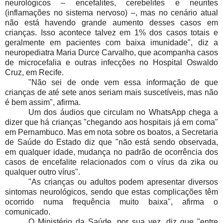
neurológicos – encefalites, cerebelites e neurites
(inflamações no sistema nervoso) –, mas no cenário atual
não está havendo grande aumento desses casos em
crianças. Isso acontece talvez em 1% dos casos totais e
geralmente em pacientes com baixa imunidade", diz a
neuropediatra Maria Durce Carvalho, que acompanha casos
de microcefalia e outras infecções no Hospital Oswaldo
Cruz, em Recife.
"Não sei de onde vem essa informação de que
crianças de até sete anos seriam mais suscetíveis, mas não
é bem assim", afirma.
Um dos áudios que circulam no WhatsApp chega a
dizer que há crianças "chegando aos hospitais já em coma"
em Pernambuco. Mas em nota sobre os boatos, a Secretaria
de Saúde do Estado diz que "não está sendo observada,
em qualquer idade, mudança no padrão de ocorrência dos
casos de encefalite relacionados com o vírus da zika ou
qualquer outro vírus".
"As crianças ou adultos podem apresentar diversos
sintomas neurológicos, sendo que estas complicações têm
ocorrido numa frequência muito baixa", afirma o
comunicado.
O Ministério da Saúde, por sua vez, diz que "entre