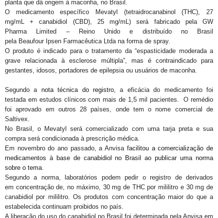
planta que dá origem à maconha, no Brasil.
O medicamento específico Mevatyl (tetraidrocanabinol (THC), 27
mg/mL + canabidiol (CBD), 25 mg/mL) será fabricado pela GW
Pharma Limited – Reino Unido e distribuído no Brasil
pela Beaufour Ipsen Farmacêutica Ltda na forma de spray.
O produto é indicado para o tratamento da “espasticidade moderada a
grave relacionada à esclerose múltipla”, mas é contraindicado para
gestantes, idosos, portadores de epilepsia ou usuários de maconha.
Segundo a
nota técnica do registro
, a eficácia do medicamento foi
testada em estudos clínicos com mais de 1,5 mil pacientes. O remédio
foi aprovado em outros 28 países, onde tem o nome comercial de
Saltivex.
No Brasil, o Mevatyl será comercializado com uma tarja preta e sua
compra será condicionada à prescrição médica.
Em novembro do ano passado, a Anvisa
facilitou a comercialização de
medicamentos à base de canabidiol no Brasil ao publicar uma norma
sobre o tema
.
Segundo a norma, laboratórios podem pedir o registro de derivados
em concentração de, no máximo, 30 mg de THC por mililitro e 30 mg de
canabidiol por mililitro. Os produtos com concentração maior do que a
estabelecida continuam proibidos no país.
A liberação do uso do canabidiol no Brasil foi determinada pela Anvisa em