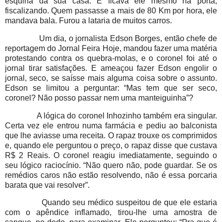
esquina da sua casa. E ficava ele mesmo na porta,
fiscalizando. Quem passasse a mais de 80 Km por hora, ele
mandava bala. Furou a lataria de muitos carros.
Um dia, o jornalista Edson Borges, então chefe de
reportagem do Jornal Feira Hoje, mandou fazer uma matéria
protestando contra os quebra-molas, e o coronel foi até o
jornal tirar satisfações. E ameaçou fazer Edson engolir o
jornal, seco, se saísse mais alguma coisa sobre o assunto.
Edson se limitou a perguntar: “Mas tem que ser seco,
coronel? Não posso passar nem uma manteiguinha”?
A lógica do coronel Inhozinho também era singular.
Certa vez ele entrou numa farmácia e pediu ao balconista
que lhe aviasse uma receita. O rapaz trouxe os comprimidos
e, quando ele perguntou o preço, o rapaz disse que custava
R$ 2 Reais. O coronel reagiu imediatamente, seguindo o
seu lógico raciocínio. “Não quero não, pode guardar. Se os
remédios caros não estão resolvendo, não é essa porcaria
barata que vai resolver”.
Quando seu médico suspeitou de que ele estaria
com o apêndice inflamado, tirou-lhe uma amostra de