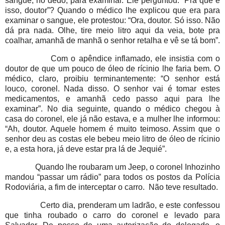
sangue, no dedo, para examinar. Ele perguntou: “Pra que é
isso, doutor”? Quando o médico lhe explicou que era para
examinar o sangue, ele protestou: “Ora, doutor. Só isso. Não
dá pra nada. Olhe, tire meio litro aqui da veia, bote pra
coalhar, amanhã de manhã o senhor retalha e vê se tá bom”.
Com o apêndice inflamado, ele insistia com o
doutor de que um pouco de óleo de rícinio lhe faria bem. O
médico, claro, proibiu terminantemente: “O senhor está
louco, coronel. Nada disso. O senhor vai é tomar estes
medicamentos, e amanhã cedo passo aqui para lhe
examinar”. No dia seguinte, quando o médico chegou à
casa do coronel, ele já não estava, e a mulher lhe informou:
“Ah, doutor. Aquele homem é muito teimoso. Assim que o
senhor deu as costas ele bebeu meio litro de óleo de rícinio
e, a esta hora, já deve estar pra lá de Jequié”.
Quando lhe roubaram um Jeep, o coronel Inhozinho
mandou “passar um rádio” para todos os postos da Polícia
Rodoviária, a fim de interceptar o carro. Não teve resultado.
Certo dia, prenderam um ladrão, e este confessou
que tinha roubado o carro do coronel e levado para