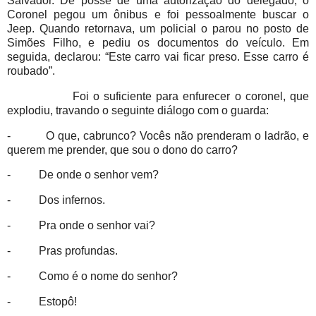
Salvador. De posse de uma autorização do delegado, o
Coronel pegou um ônibus e foi pessoalmente buscar o
Jeep. Quando retornava, um policial o parou no posto de
Simões Filho, e pediu os documentos do veículo. Em
seguida, declarou: “Este carro vai ficar preso. Esse carro é
roubado”.
Foi o suficiente para enfurecer o coronel, que
explodiu, travando o seguinte diálogo com o guarda:
- O que, cabrunco? Vocês não prenderam o ladrão, e
querem me prender, que sou o dono do carro?
- De onde o senhor vem?
- Dos infernos.
- Pra onde o senhor vai?
- Pras profundas.
- Como é o nome do senhor?
- Estopô!