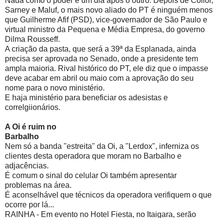
Nada como o poder e um dia após o outro. Depois de Collor,
Sarney e Maluf, o mais novo aliado do PT é ninguém menos
que Guilherme Afif (PSD), vice-governador de São Paulo e
virtual ministro da Pequena e Média Empresa, do governo
Dilma Rousseff.
A criação da pasta, que será a 39ª da Esplanada, ainda
precisa ser aprovada no Senado, onde a presidente tem
ampla maioria. Rival histórico do PT, ele diz que o impasse
deve acabar em abril ou maio com a aprovação do seu
nome para o novo ministério.
E haja ministério para beneficiar os adesistas e
correlgiionários.
A Oi é ruim no
Barbalho
Nem só a banda "estreita" da Oi, a "Lerdox", inferniza os
clientes desta operadora que moram no Barbalho e
adjacências.
É comum o sinal do celular Oi também apresentar
problemas na área.
É aconselhável que técnicos da operadora verifiquem o que
ocorre por lá...
RAINHA - Em evento no Hotel Fiesta, no Itaigara, serão