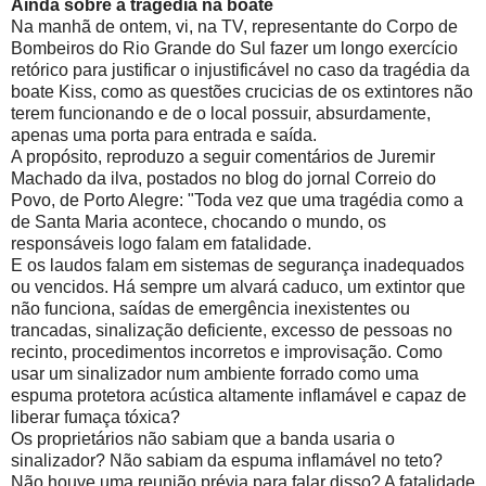
Ainda sobre a tragédia na boate
Na manhã de ontem, vi, na TV, representante do Corpo de
Bombeiros do Rio Grande do Sul fazer um longo exercício
retórico para justificar o injustificável no caso da tragédia da
boate Kiss, como as questões crucicias de os extintores não
terem funcionando e de o local possuir, absurdamente,
apenas uma porta para entrada e saída.
A propósito, reproduzo a seguir comentários de Juremir
Machado da ilva, postados no blog do jornal Correio do
Povo, de Porto Alegre: "Toda vez que uma tragédia como a
de Santa Maria acontece, chocando o mundo, os
responsáveis logo falam em fatalidade.
E os laudos falam em sistemas de segurança inadequados
ou vencidos. Há sempre um alvará caduco, um extintor que
não funciona, saídas de emergência inexistentes ou
trancadas, sinalização deficiente, excesso de pessoas no
recinto, procedimentos incorretos e improvisação. Como
usar um sinalizador num ambiente forrado como uma
espuma protetora acústica altamente inflamável e capaz de
liberar fumaça tóxica?
Os proprietários não sabiam que a banda usaria o
sinalizador? Não sabiam da espuma inflamável no teto?
Não houve uma reunião prévia para falar disso? A fatalidade