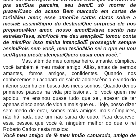
pra ser/Sua parceira, seu bem/E só morrer de
prazer/Caso do acaso Bem marcado em cartas de
tarôt/Meu amor, esse amor/De cartas claras sobre a
mesa/É assim/Signo do destino/Que surpresa ele nos
preparou/Meu amor, nosso amor/Estava escrito nas
estrelas/Tava, sim/Você me deu atenção/E tomou conta
de mim/Por isso minha intenção/É prosseguir sempre
assim/Pois sem você, meu tesão/Não sei o que eu vou
ser/Agora preste atenção/Quero casar com você."
Mas, além de meu companheiro, amante, cúmplice,
você também é meu maior amigo. Aliás, antes de sermos
amantes, fomos amigos, confidentes. Quando nos
conhecemos eu acabara de sair da adolescência e vindo do
interior sozinha em busca dos meus sonhos. Quando dei os
primeiros passos na vida profissional, foi você quem me
apoiou, me ensinou quase tudo que sei, apesar de ter
apenas cinco anos de vida a mais que eu. Hoje, posso dizer
sem medo de errar, somos mais amigos, mais cúmplices,
não há nada que um não saiba do outro. Para descrever
essa pessoa que você é, ninguém melhor do que o rei
Roberto Carlos nesta musica:
Você meu amigo de fé meu irmão camarada, amigo de