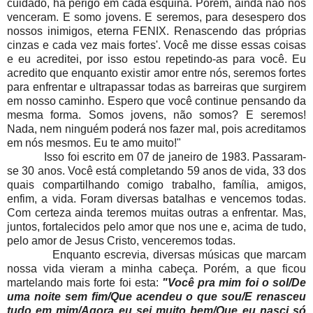
cuidado, há perigo em cada esquina. Porém, ainda não nos
venceram. E somo jovens. E seremos, para desespero dos
nossos inimigos, eterna FENIX. Renascendo das próprias
cinzas e cada vez mais fortes'. Você me disse essas coisas
e eu acreditei, por isso estou repetindo-as para você. Eu
acredito que enquanto existir amor entre nós, seremos fortes
para enfrentar e ultrapassar todas as barreiras que surgirem
em nosso caminho. Espero que você continue pensando da
mesma forma. Somos jovens, não somos? E seremos!
Nada, nem ninguém poderá nos fazer mal, pois acreditamos
em nós mesmos. Eu te amo muito!"
Isso foi escrito em 07 de janeiro de 1983. Passaram-
se 30 anos. Você está completando 59 anos de vida, 33 dos
quais compartilhando comigo trabalho, família, amigos,
enfim, a vida. Foram diversas batalhas e vencemos todas.
Com certeza ainda teremos muitas outras a enfrentar. Mas,
juntos, fortalecidos pelo amor que nos une e, acima de tudo,
pelo amor de Jesus Cristo, venceremos todas.
Enquanto escrevia, diversas músicas que marcam
nossa vida vieram a minha cabeça. Porém, a que ficou
martelando mais forte foi esta:
"Você pra mim foi o sol/De
uma noite sem fim/Que acendeu o que sou/E renasceu
tudo em mim/Agora eu sei muito bem/Que eu nasci só