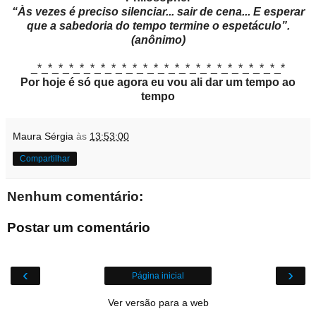
“
Às vezes é preciso silenciar... sair de cena... E esperar
que a sabedoria do tempo termine o espetáculo”.
(anônimo)
_*_*_*_*_*_*_*_*_*_*_*_*_*_*_*_*_*_*_*_*_*_*_*_*
Por hoje é só que agora eu vou ali dar um tempo ao
tempo
Maura Sérgia
às
13:53:00
Compartilhar
Nenhum comentário:
Postar um comentário
‹
›
Página inicial
Ver versão para a web