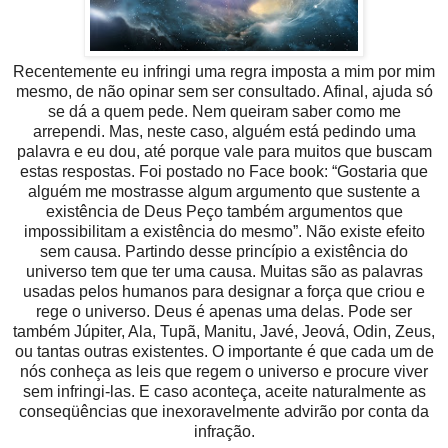
Recentemente eu infringi uma regra imposta a mim por mim
mesmo, de não opinar sem ser consultado. Afinal, ajuda só
se dá a quem pede. Nem queiram saber como me
arrependi. Mas, neste caso, alguém está pedindo uma
palavra e eu dou, até porque vale para muitos que buscam
estas respostas. Foi postado no Face book: “Gostaria que
alguém me mostrasse algum argumento que sustente a
existência de Deus
Peço também argumentos que
impossibilitam a existência do
mesmo”. Não existe efeito
sem causa. Partindo desse princípio a existência do
universo tem que ter uma causa. Muitas são as palavras
usadas pelos humanos para designar a força que criou e
rege o universo. Deus é apenas uma delas. Pode ser
também Júpiter, Ala, Tupã, Manitu, Javé, Jeová, Odin, Zeus,
ou tantas outras existentes. O importante é que cada um de
nós conheça as leis que regem o universo e procure viver
sem infringi-las. E caso aconteça, aceite naturalmente as
conseqüências que inexoravelmente advirão por conta da
infração.