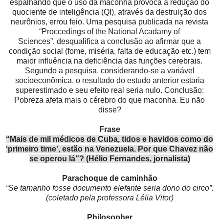
espalhando que
o
uso da maconha provoca a redução do
quociente de inteligência
(QI
)
, através da destruição dos
neurônios, errou feio. Uma pesquisa publicada n
a
revista
“Proccedings of the National Acadamy of
Sciences”,
desqualifica a conclusão ao afirmar que a
condição social
(fome, miséria, falta de educação etc.)
tem
maior influência na deficiência das fu
nções cerebrais.
Segundo a pesquisa, considerando-se
a variável
socioeconômica, o resultado do estudo anterior estaria
superestimado e seu efeito real seria nulo. Conclusão:
Pobreza afeta mais o cérebro do que maconha. Eu não
disse?
Frase
“Mais de mil médicos de Cuba, tidos e havidos como do
‘primeiro time’, estão na Venezuela. Por que Chavez não
se operou lá”? (Hélio Fernandes, jornalista)
Parachoque de caminhão
“Se tamanho fosse documento elefante seria dono do circo”.
(coletado pela professora Lélia Vitor)
Philosopher