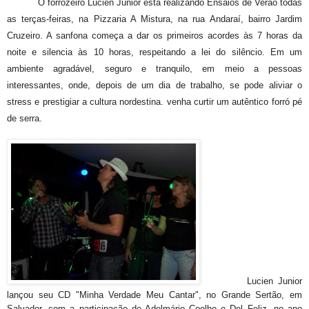
O forrozeiro Lucien Junior está realizando Ensaios de Verão todas
as terças-feiras, na Pizzaria A Mistura, na rua Andaraí, bairro Jardim
Cruzeiro. A sanfona começa a dar os primeiros acordes às 7 horas da
noite e silencia às 10 horas, respeitando a lei do silêncio. Em um
ambiente agradável, seguro e tranquilo, em meio a pessoas
interessantes, onde, depois de um dia de trabalho, se pode aliviar o
stress e prestigiar a cultura nordestina. venha curtir um autêntico forró pé
de serra.
Lucien Junior
lançou seu CD "Minha Verdade Meu Cantar", no Grande Sertão, em
Salvador, com a participação de Adelmário Coelho e Del Feliz, no ano