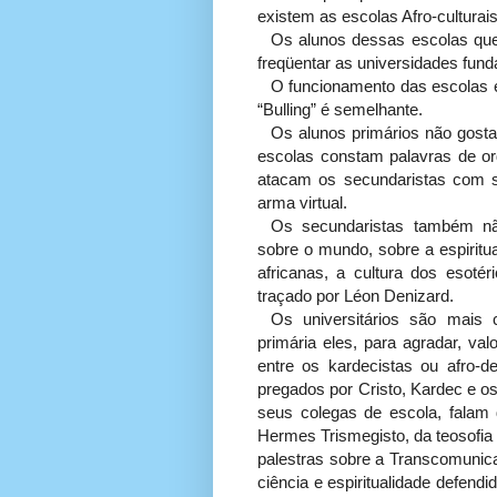
existem as escolas Afro-cultura
Os alunos dessas escolas que
freqüentar as universidades fun
O funcionamento das escolas es
“Bulling” é semelhante.
Os alunos primários não gost
escolas constam palavras de ord
atacam os secundaristas com s
arma virtual.
Os secundaristas também nã
sobre o mundo, sobre a espiritu
africanas, a cultura dos esot
traçado por Léon Denizard.
Os universitários são mais 
primária eles, para agradar, va
entre os kardecistas ou afro
pregados por Cristo, Kardec e o
seus colegas de escola, falam d
Hermes Trismegisto, da teosofia
palestras sobre a Transcomunica
ciência e espiritualidade defend