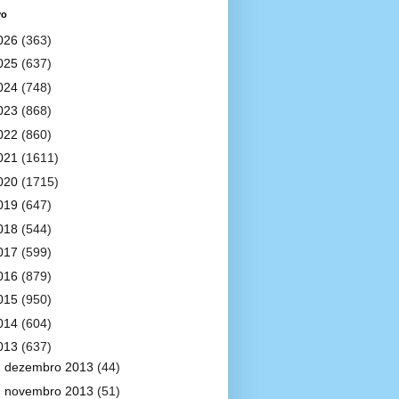
vo
026
(363)
025
(637)
024
(748)
023
(868)
022
(860)
021
(1611)
020
(1715)
019
(647)
018
(544)
017
(599)
016
(879)
015
(950)
014
(604)
013
(637)
►
dezembro 2013
(44)
►
novembro 2013
(51)