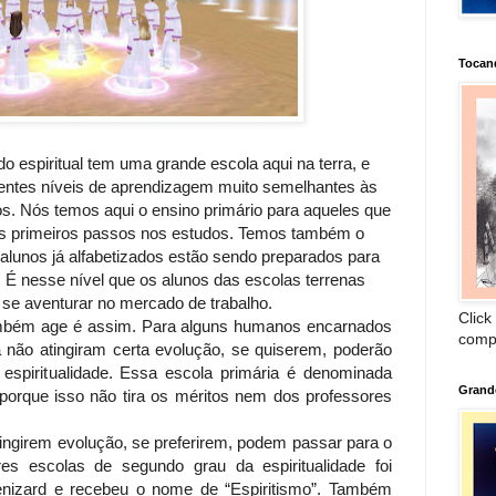
Tocan
 espiritual tem uma grande escola aqui na terra, e
erentes níveis de aprendizagem muito semelhantes às
s. Nós temos aqui o ensino primário para aqueles que
 os primeiros passos nos estudos. Temos também o
alunos já alfabetizados estão sendo preparados para
. É nesse nível que os alunos das escolas terrenas
 se aventurar no mercado de trabalho.
Click
também age é assim. Para alguns humanos encarnados
comp
 não atingiram certa evolução, se quiserem, poderão
 espiritualidade. Essa escola primária é denominada
Grand
o porque isso não tira os méritos nem dos professores
ingirem evolução, se preferirem, podem passar para o
s escolas de segundo grau da espiritualidade foi
enizard e recebeu o nome de “Espiritismo”. Também