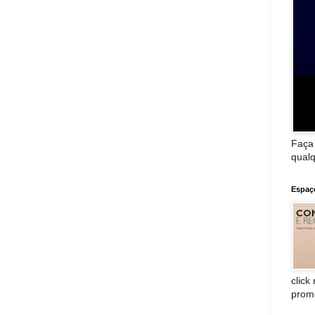
Faça
qualq
Espaç
click
prom