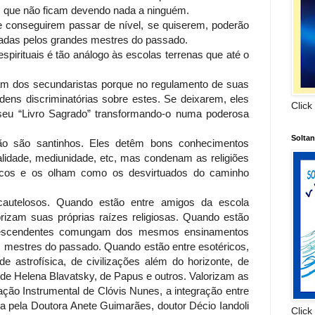
is que não ficam devendo nada a ninguém.
 conseguirem passar de nível, se quiserem, poderão
dadas pelos grandes mestres do passado.
pirituais é tão análogo às escolas terrenas que até o
am dos secundaristas porque no regulamento de suas
ens discriminatórias sobre estes. Se deixarem, eles
Click
eu “Livro Sagrado” transformando-o numa poderosa
Solta
o são santinhos. Eles detêm bons conhecimentos
alidade, mediunidade, etc, mas condenam as religiões
éricos e os olham como os desvirtuados do caminho
cautelosos. Quando estão entre amigos da escola
lorizam suas próprias raízes religiosas. Quando estão
-descendentes comungam dos mesmos ensinamentos
s mestres do passado. Quando estão entre esotéricos,
e astrofísica, de civilizações além do horizonte, de
 de Helena Blavatsky, de Papus e outros. Valorizam as
ção Instrumental de Clóvis Nunes, a integração entre
ida pela Doutora Anete Guimarães, doutor Décio Iandoli
Click