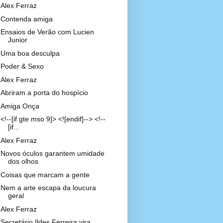
Alex Ferraz
Contenda amiga
Ensaios de Verão com Lucien
Junior
Uma boa desculpa
Poder & Sexo
Alex Ferraz
Abriram a porta do hospício
Amiga Onça
<!--[if gte mso 9]> <![endif]--> <!--
[if...
Alex Ferraz
Novos óculos garantem umidade
dos olhos
Coisas que marcam a gente
Nem a arte escapa da loucura
geral
Alex Ferraz
Secretário Ildes Ferreira vira