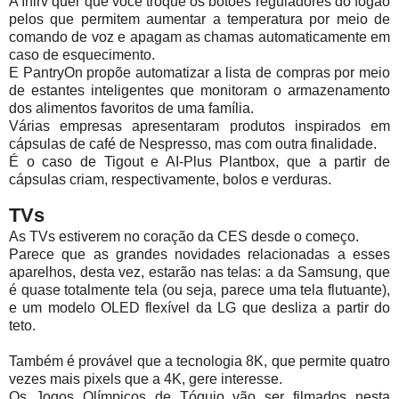
A Inirv quer que você troque os botões reguladores do fogão
pelos que permitem aumentar a temperatura por meio de
comando de voz e apagam as chamas automaticamente em
caso de esquecimento.
E PantryOn propõe automatizar a lista de compras por meio
de estantes inteligentes que monitoram o armazenamento
dos alimentos favoritos de uma família.
Várias empresas apresentaram produtos inspirados em
cápsulas de café de Nespresso, mas com outra finalidade.
É o caso de Tigout e AI-Plus Plantbox, que a partir de
cápsulas criam, respectivamente, bolos e verduras.
TVs
As TVs estiverem no coração da CES desde o começo.
Parece que as grandes novidades relacionadas a esses
aparelhos, desta vez, estarão nas telas: a da Samsung, que
é quase totalmente tela (ou seja, parece uma tela flutuante),
e um modelo OLED flexível da LG que desliza a partir do
teto.
Também é provável que a tecnologia 8K, que permite quatro
vezes mais pixels que a 4K, gere interesse.
Os Jogos Olímpicos de Tóquio vão ser filmados nesta