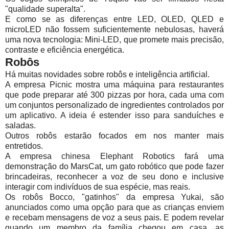
"qualidade superalta".
E como se as diferenças entre LED, OLED, QLED e
microLED não fossem suficientemente nebulosas, haverá
uma nova tecnologia: Mini-LED, que promete mais precisão,
contraste e eficiência energética.
Robôs
Há muitas novidades sobre robôs e inteligência artificial.
A empresa Picnic mostra uma máquina para restaurantes
que pode preparar até 300 pizzas por hora, cada uma com
um conjuntos personalizado de ingredientes controlados por
um aplicativo. A ideia é estender isso para sanduíches e
saladas.
Outros robôs estarão focados em nos manter mais
entretidos.
A empresa chinesa Elephant Robotics fará uma
demonstração do MarsCat, um gato robótico que pode fazer
brincadeiras, reconhecer a voz de seu dono e inclusive
interagir com indivíduos de sua espécie, mas reais.
Os robôs Bocco, "gatinhos" da empresa Yukai, são
anunciados como uma opção para que as crianças enviem
e recebam mensagens de voz a seus pais. E podem revelar
quando um membro da família chegou em casa, as