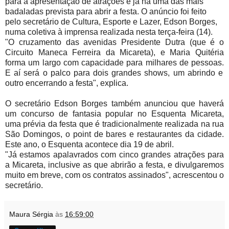
para a apresentação de atrações e já há uma das mais
badaladas prevista para abrir a festa. O anúncio foi feito
pelo secretário de Cultura, Esporte e Lazer, Edson Borges,
numa coletiva à imprensa realizada nesta terça-feira (14).
"O cruzamento das avenidas Presidente Dutra (que é o
Circuito Maneca Ferreira da Micareta), e Maria Quitéria
forma um largo com capacidade para milhares de pessoas.
E aí será o palco para dois grandes shows, um abrindo e
outro encerrando a festa", explica.
O secretário Edson Borges também anunciou que haverá
um concurso de fantasia popular no Esquenta Micareta,
uma prévia da festa que é tradicionalmente realizada na rua
São Domingos, o point de bares e restaurantes da cidade.
Este ano, o Esquenta acontece dia 19 de abril.
"Já estamos apalavrados com cinco grandes atrações para
a Micareta, inclusive as que abrirão a festa, e divulgaremos
muito em breve, com os contratos assinados", acrescentou o
secretário.
Maura Sérgia
às
16:59:00