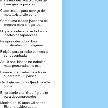
Prefeitura decreta Situação de
Emergência por cont...
Classificados para serviço de
mototaxista são cono...
Como uma cidade japonesa se
prepara para chegar ao...
O que aconteceria se todos os
insetos desaparecess...
Pesquisa descobre ilhas
construídas por indígenas ...
Eleição para prefeito começa a
ser desenhada
As 10 habilidades no trabalho
mais procuradas no m...
Baianos premiados pela Nasa
superaram 83 países
<!--[if gte mso 9]> <![endif]--><!--
[if gte...
Empresário cria ‘tinder’ gratuito
para desempregados
Menino de 10 anos vai ser pai.
Ele engravidou adol...