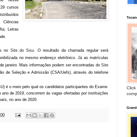
 29 cursos
stribuídos
Tocan
 Ciências
ia; Letras
úde.
as no
Site do Sisu
.
O resultado da chamada regular será
ponibilizada no mesmo endereço eletrônico. Já as matrículas
de janeiro.
Mais informações podem ser encontradas do
Site
ão de Seleção e Admissão (CSA/Uefs), através do telefone
U) é o meio pelo
qual os candidatos participantes do Exame
Click
 ano de 2019, concorrem às vagas ofertadas por instituições
comp
país, no ano de 2020.
Grand
:00
: