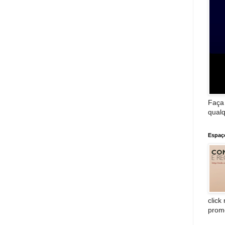
Faça
qualq
Espaç
click
prom