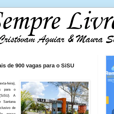
ais de 900 vagas para o SiSU
xta-feira),
es para o
(SiSU). A
e Santana
clusivo de
põe nesse