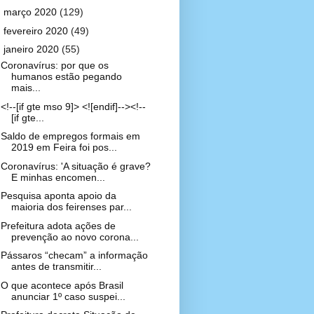
►
março 2020
(129)
►
fevereiro 2020
(49)
▼
janeiro 2020
(55)
Coronavírus: por que os
humanos estão pegando
mais...
<!--[if gte mso 9]> <![endif]--><!--
[if gte...
Saldo de empregos formais em
2019 em Feira foi pos...
Coronavírus: 'A situação é grave?
E minhas encomen...
Pesquisa aponta apoio da
maioria dos feirenses par...
Prefeitura adota ações de
prevenção ao novo corona...
Pássaros “checam” a informação
antes de transmitir...
O que acontece após Brasil
anunciar 1º caso suspei...