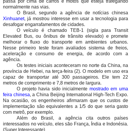
passa por cima de carros e motos que esteja trafegando
normalmente nas vias.
O Brasil, segundo a agência de notícias chinesa
Xinhuanet
, já mostrou interesse em usar a tecnologia para
desafogar engarrafamentos de cidades.
O veículo é chamado TEB-1 (sigla para Transit
Elevated Bus, ou ônibus de trânsito elevado) e promete
melhorar o fluxo do transporte em ambientes urbanos.
Nesse primeiro teste foram avaliados sistema de freios,
aceleração e consumo de energia, de acordo com a
agência.
Os testes iniciais aconteceram no norte da China, na
província de Hebei, na terça-feira (2). O modelo em uso era
capaz de transportar até 300 passageiros. Ele tem 22
metros de comprimento e 7,8 metros de largura.
O projeto havia sido inicialmente
mostrado em uma
feira chinesa
, a China Beijing International High-Tech Expo.
Na ocasião, os engenheiros afirmaram que os custos de
implementação são equivalentes a 1/5 do que seria gasto
com metrô, por exemplo.
Além do Brasil, a agência cita outros países
interessados no veículo, eles são França, Índia e Indonésia.
(Super Interessante)