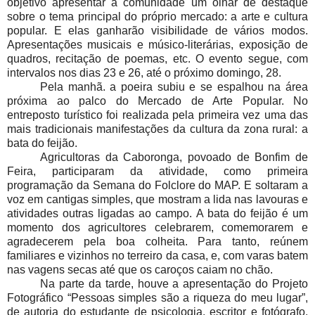
objetivo apresentar à comunidade um olhar de destaque
sobre o tema principal do próprio mercado: a arte e cultura
popular. E elas ganharão visibilidade de vários modos.
Apresentações musicais e músico-literárias, exposição de
quadros, recitação de poemas, etc. O evento segue, com
intervalos nos dias 23 e 26, até o próximo domingo, 28.
Pela manhã. a poeira subiu e se espalhou na área
próxima ao palco do Mercado de Arte Popular. No
entreposto turístico foi realizada pela primeira vez uma das
mais tradicionais manifestações da cultura da zona rural: a
bata do feijão.
Agricultoras da Caboronga, povoado de Bonfim de
Feira, participaram da atividade, como primeira
programação da Semana do Folclore do MAP. E soltaram a
voz em cantigas simples, que mostram a lida nas lavouras e
atividades outras ligadas ao campo. A bata do feijão é um
momento dos agricultores celebrarem, comemorarem e
agradecerem pela boa colheita. Para tanto, reúnem
familiares e vizinhos no terreiro da casa, e, com varas batem
nas vagens secas até que os caroços caiam no chão.
Na parte da tarde, houve a apresentação do Projeto
Fotográfico “Pessoas simples são a riqueza do meu lugar”,
de autoria do estudante de psicologia, escritor e fotógrafo,