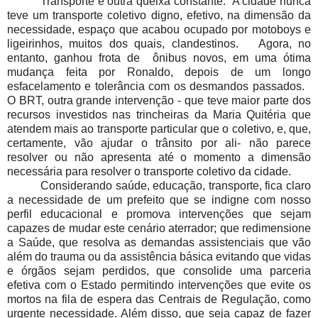
Transporte é outra queixa constante. A cidade nunca
teve um transporte coletivo digno, efetivo, na dimensão da
necessidade, espaço que acabou ocupado por motoboys e
ligeirinhos, muitos dos quais, clandestinos. Agora, no
entanto, ganhou frota de ônibus novos, em uma ótima
mudança feita por Ronaldo, depois de um longo
esfacelamento e tolerância com os desmandos passados.
O BRT, outra grande intervenção - que teve maior parte dos
recursos investidos nas trincheiras da Maria Quitéria que
atendem mais ao transporte particular que o coletivo, e, que,
certamente, vão ajudar o trânsito por ali- não parece
resolver ou não apresenta até o momento a dimensão
necessária para resolver o transporte coletivo da cidade.
Considerando saúde, educação, transporte, fica claro
a necessidade de um prefeito que se indigne com nosso
perfil educacional e promova intervenções que sejam
capazes de mudar este cenário aterrador; que redimensione
a Saúde, que resolva as demandas assistenciais que vão
além do trauma ou da assistência básica evitando que vidas
e órgãos sejam perdidos, que consolide uma parceria
efetiva com o Estado permitindo intervenções que evite os
mortos na fila de espera das Centrais de Regulação, como
urgente necessidade. Além disso, que seja capaz de fazer