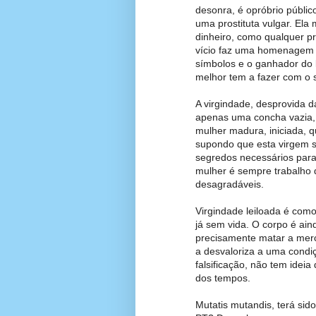
desonra, é opróbrio públi
uma prostituta vulgar. El
dinheiro, como qualquer pr
vício faz uma homenagem à
símbolos e o ganhador do 
melhor tem a fazer com o s
A virgindade, desprovida 
apenas uma concha vazia,
mulher madura, iniciada, 
supondo que esta virgem 
segredos necessários par
mulher é sempre trabalho 
desagradáveis.
Virgindade leiloada é com
já sem vida. O corpo é ain
precisamente matar a merc
a desvaloriza a uma condi
falsificação, não tem idei
dos tempos.
Mutatis mutandis, terá sid