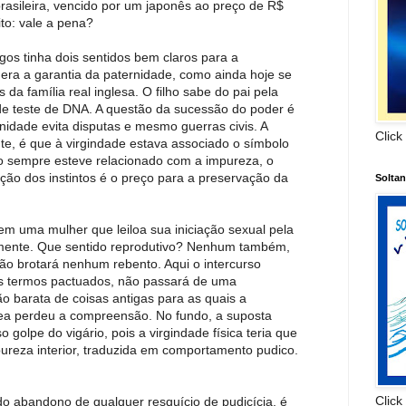
rasileira, vencido por um japonês ao preço de R$
ito: vale a pena?
os tinha dois sentidos bem claros para a
era a garantia da paternidade, como ainda hoje se
da família real inglesa. O filho sabe do pai pela
 teste de DNA. A questão da sucessão do poder é
rnidade evita disputas e mesmo guerras civis. A
Click
te, é que à virgindade estava associado o símbolo
o sempre esteve relacionado com a impureza, o
nção dos instintos é o preço para a preservação da
Solta
m uma mulher que leiloa sua iniciação sexual pela
mente. Que sentido reprodutivo? Nenhum também,
ão brotará nenhum rebento. Aqui o intercurso
os termos pactuados, não passará de uma
o barata de coisas antigas para as quais a
a perdeu a compreensão. No fundo, a suposta
golpe do vigário, pois a virgindade física teria que
pureza interior, traduzida em comportamento pudico.
Click
do abandono de qualquer resquício de pudicícia, é