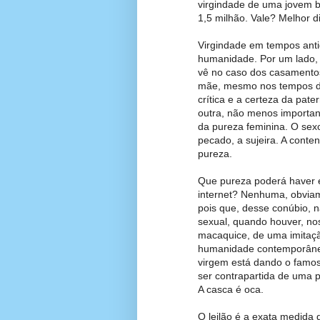
virgindade de uma jovem b
1,5 milhão. Vale? Melhor d
Virgindade em tempos antig
humanidade. Por um lado, 
vê no caso dos casamentos 
mãe, mesmo nos tempos de
crítica e a certeza da pate
outra, não menos importan
da pureza feminina. O sex
pecado, a sujeira. A conte
pureza.
Que pureza poderá haver e
internet? Nenhuma, obvia
pois que, desse conúbio, n
sexual, quando houver, n
macaquice, de uma imitaçã
humanidade contemporâne
virgem está dando o famoso 
ser contrapartida de uma 
A casca é oca.
O leilão é a exata medida 