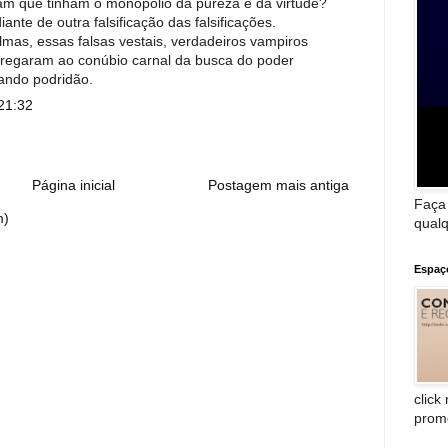
m que tinham o monopólio da pureza e da virtude?
nte de outra falsificação das falsificações.
mas, essas falsas vestais, verdadeiros vampiros
ntregaram ao conúbio carnal da busca do poder
ando podridão.
21:32
Página inicial
Postagem mais antiga
Faça
m)
qualq
Espaç
click
prom