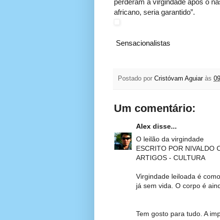
perderam a virgindade após o nas
africano, seria garantido”.
Sensacionalistas
Postado por
Cristóvam Aguiar
às
09
Um comentário:
Alex
disse...
O leilão da virgindade
ESCRITO POR NIVALDO 
ARTIGOS - CULTURA
Virgindade leiloada é com
já sem vida. O corpo é ai
Tem gosto para tudo. A im