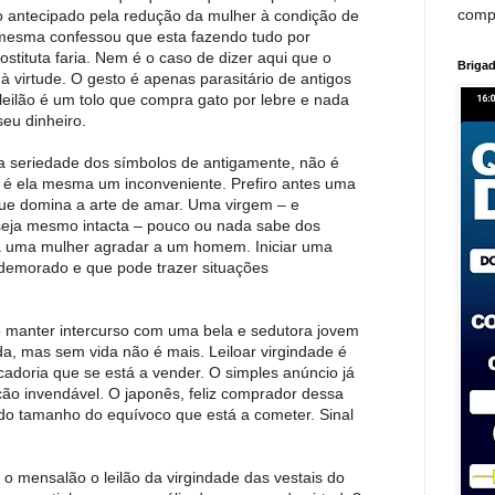
comp
co antecipado pela redução da mulher à condição de
a mesma confessou que esta fazendo tudo por
ostituta faria. Nem é o caso de dizer aqui que o
Brigad
 virtude. O gesto é apenas parasitário de antigos
leilão é um tolo que compra gato por lebre e nada
eu dinheiro.
da seriedade dos símbolos de antigamente, não é
 é ela mesma um inconveniente. Prefiro antes uma
que domina a arte de amar. Uma virgem – e
seja mesmo intacta – pouco ou nada sabe dos
a uma mulher agradar a um homem. Iniciar uma
demorado e que pode trazer situações
o manter intercurso com uma bela e sedutora jovem
da, mas sem vida não é mais. Leiloar virgindade é
adoria que se está a vender. O simples anúncio já
ção invendável. O japonês, feliz comprador dessa
a do tamanho do equívoco que está a cometer. Sinal
o o mensalão o leilão da virgindade das vestais do