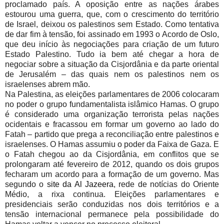
proclamado país. A oposição entre as nações árabes
estourou uma guerra, que, com o crescimento do território
de Israel, deixou os palestinos sem Estado. Como tentativa
de dar fim à tensão, foi assinado em 1993 o Acordo de Oslo,
que deu início às negociações para criação de um futuro
Estado Palestino. Tudo ia bem até chegar a hora de
negociar sobre a situação da Cisjordânia e da parte oriental
de Jerusalém – das quais nem os palestinos nem os
israelenses abrem mão.
Na Palestina, as eleições parlamentares de 2006 colocaram
no poder o grupo fundamentalista islâmico Hamas. O grupo
é considerado uma organização terrorista pelas nações
ocidentais e fracassou em formar um governo ao lado do
Fatah – partido que prega a reconciliação entre palestinos e
israelenses. O Hamas assumiu o poder da Faixa de Gaza. E
o Fatah chegou ao da Cisjordânia, em conflitos que se
prolongaram até fevereiro de 2012, quando os dois grupos
fecharam um acordo para a formação de um governo. Mas
segundo o
site da Al Jazeera
, rede de notícias do Oriente
Médio, a rixa continua. Eleições parlamentares e
presidenciais serão conduzidas nos dois territórios e a
tensão internacional permanece pela possibilidade do