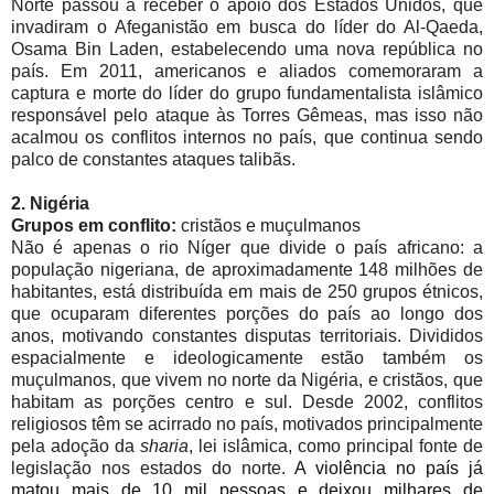
Norte passou a receber o apoio dos Estados Unidos, que
invadiram o Afeganistão em busca do líder do Al-Qaeda,
Osama Bin Laden, estabelecendo uma nova república no
país. Em 2011, americanos e aliados comemoraram a
captura e morte do líder do grupo fundamentalista islâmico
responsável pelo ataque às Torres Gêmeas, mas isso não
acalmou os conflitos internos no país, que continua sendo
palco de constantes ataques talibãs.
2. Nigéria
Grupos em conflito:
cristãos e muçulmanos
Não é apenas o rio Níger que divide o país africano: a
população nigeriana, de aproximadamente 148 milhões de
habitantes, está distribuída em mais de 250 grupos étnicos,
que ocuparam diferentes porções do país ao longo dos
anos, motivando constantes disputas territoriais. Divididos
espacialmente e ideologicamente estão também os
muçulmanos, que vivem no norte da Nigéria, e cristãos, que
habitam as porções centro e sul. Desde 2002, conflitos
religiosos têm se acirrado no país, motivados principalmente
pela adoção da
sharia
, lei islâmica, como principal fonte de
legislação nos estados do norte.
A violência no país já
matou mais de 10 mil pessoas e deixou milhares de