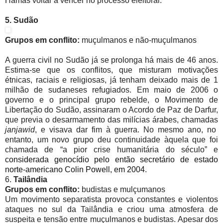
Hamas voltar a vencer no processo eleitoral.
5. Sudão
Grupos em conflito:
muçulmanos e não-muçulmanos
A guerra civil no Sudão já se prolonga há mais de 46 anos.
Estima-se que os conflitos, que misturam motivações
étnicas, raciais e religiosas, já tenham deixado mais de 1
milhão de sudaneses refugiados. Em maio de 2006 o
governo e o principal grupo rebelde, o Movimento de
Libertação do Sudão, assinaram o Acordo de Paz de Darfur,
que previa o desarmamento das milícias árabes, chamadas
janjawid
, e visava dar fim à guerra. No mesmo ano, no
entanto, um novo grupo deu continuidade àquela que foi
chamada de “a pior crise humanitária do século” e
considerada genocídio pelo então secretário de estado
norte-americano Colin Powell, em 2004
.
6.
Tailândia
Grupos em conflito:
budistas e mulçumanos
Um movimento separatista provoca constantes e violentos
ataques no sul da Tailândia e criou uma atmosfera de
suspeita e tensão entre muçulmanos e budistas. Apesar dos