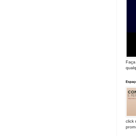
Faça
qualq
Espaç
click
prom