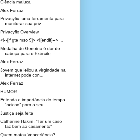
Ciência maluca
Alex Ferraz
Privacyfix: uma ferramenta para
monitorar sua priv...
Privacyfix Overview
<!--[if gte mso 9]> <![endif]--> ...
Medalha de Genoíno é dor de
cabeça para o Exército
Alex Ferraz
Jovem que leilou a virgindade na
internet pode con...
Alex Ferraz
HUMOR
Entenda a importância do tempo
“ocioso” para o seu...
Justiça seja feita
Catherine Hakim: "Ter um caso
faz bem ao casamento"
Quem matou Vencerlêncio?