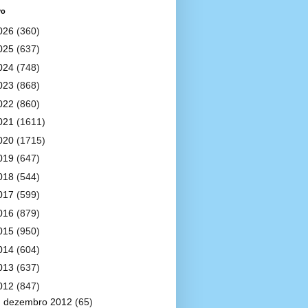
vo
026
(360)
025
(637)
024
(748)
023
(868)
022
(860)
021
(1611)
020
(1715)
019
(647)
018
(544)
017
(599)
016
(879)
015
(950)
014
(604)
013
(637)
012
(847)
►
dezembro 2012
(65)