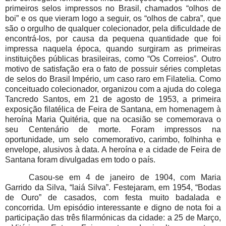
primeiros selos impressos no Brasil, chamados “olhos de
boi” e os que vieram logo a seguir, os “olhos de cabra”, que
são o orgulho de qualquer colecionador, pela dificuldade de
encontrá-los, por causa da pequena quantidade que foi
impressa naquela época, quando surgiram as primeiras
instituições públicas brasileiras, como “Os Correios”. Outro
motivo de satisfação era o fato de possuir séries completas
de selos do Brasil Império, um caso raro em Filatelia.
Como
conceituado colecionador, organizou com a ajuda do colega
Tancredo Santos, em 21 de agosto de 1953, a primeira
exposição filatélica de Feira de Santana, em homenagem à
heroína Maria Quitéria, que na ocasião se comemorava o
seu Centenário de morte. Foram impressos na
oportunidade, um selo comemorativo, carimbo, folhinha e
envelope, alusivos à data. A heroína e a cidade de Feira de
Santana foram divulgadas em todo o país.
Casou-se em 4 de janeiro de 1904, com Maria
Garrido da Silva, “laiá Silva”. Festejaram, em 1954, “Bodas
de Ouro” de casados, com festa muito badalada e
concorrida. Um episódio interessante e digno de nota foi a
participação das três filarmónicas da cidade: a 25 de Março,