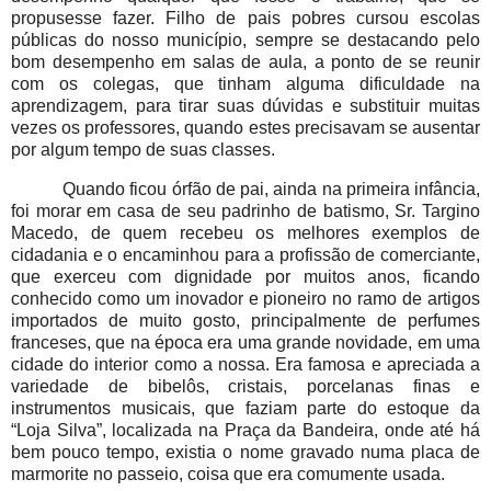
propusesse fazer.
Filho de pais pobres cursou escolas
públicas do nosso município, sempre se destacando pelo
bom desempenho em salas de aula, a ponto de se reunir
com os colegas, que tinham alguma dificuldade na
aprendizagem, para tirar suas dúvidas e substituir muitas
vezes os professores, quando estes precisavam se ausentar
por algum tempo de suas classes.
Quando ficou órfão de pai, ainda na primeira infância,
foi morar em casa de seu padrinho de batismo, Sr. Targino
Macedo, de quem recebeu os melhores exemplos de
cidadania e o encaminhou para a profissão de comerciante,
que exerceu com dignidade por muitos anos, ficando
conhecido como um inovador e pioneiro no ramo de artigos
importados de muito gosto, principalmente de perfumes
franceses, que na época era uma grande novidade, em uma
cidade do interior como a nossa.
Era famosa e apreciada a
variedade de bibelôs, cristais, porcelanas finas e
instrumentos musicais, que faziam parte do estoque da
“Loja Silva”, localizada na Praça da Bandeira, onde até há
bem pouco tempo, existia o nome gravado numa placa de
marmorite no passeio, coisa que era comumente usada.