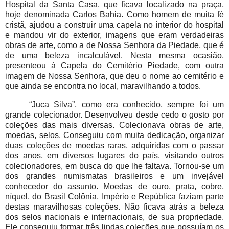
Hospital da Santa Casa, que ficava localizado na praça,
hoje denominada Carlos Bahia. Como homem de muita fé
cristã, ajudou a construir uma capela no interior do hospital
e mandou vir do exterior, imagens que eram verdadeiras
obras de arte, como a de Nossa Senhora da Piedade, que é
de uma beleza incalculável. Nesta mesma ocasião,
presenteou à Capela do Cemitério Piedade, com outra
imagem de Nossa Senhora, que deu o nome ao cemitério e
que ainda se encontra no local, maravilhando a todos.
“Juca Silva”, como era conhecido, sempre foi um
grande colecionador. Desenvolveu desde cedo o gosto por
coleções das mais diversas. Colecionava obras de arte,
moedas, selos. Conseguiu com muita dedicação, organizar
duas coleções de moedas raras, adquiridas com o passar
dos anos, em diversos lugares do país, visitando outros
colecionadores, em busca do que lhe faltava. Tornou-se um
dos grandes numismatas brasileiros e um invejável
conhecedor do assunto.
Moedas de ouro, prata, cobre,
níquel, do Brasil Colônia, Império e República faziam parte
destas maravilhosas coleções. Não ficava atrás a beleza
dos selos nacionais e internacionais, de sua propriedade.
Ele conseguiu formar três lindas coleções que possuíam os