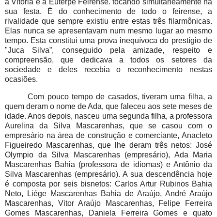
a Vitória e a Euterpe Feirense. tocando simultaneamente na
sua festa. É do conhecimento de todo o feirense, a
rivalidade que sempre existiu entre estas três filarmônicas.
Elas nunca se apresentavam num mesmo lugar ao mesmo
tempo. Esta constitui uma prova inequívoca do prestígio de
"Juca Silva”, conseguido pela amizade, respeito e
compreensão, que dedicava a todos os setores da
sociedade e deles recebia o reconhecimento nestas
ocasiões.
Com pouco tempo de casados, tiveram uma filha, a
quem deram o nome de Ada, que faleceu aos sete meses de
idade. Anos depois, nasceu uma segunda filha, a professora
Aurelina da Silva Mascarenhas, que se casou com o
empresário na área de construção e comerciante, Anacleto
Figueiredo Mascarenhas, que lhe deram três netos: José
Olympio da Silva Mascarenhas (empresário), Ada Maria
Mascarenhas Bahia (professora de idiomas) e Antônio da
Silva Mascarenhas (empresário). A sua descendência hoje
é composta por seis bisnetos: Carlos Artur Rubinos Bahia
Neto, Liége Mascarenhas Bahia de Araújo, André Araújo
Mascarenhas, Vitor Araújo Mascarenhas, Felipe Ferreira
Gomes Mascarenhas, Daniela Ferreira Gomes e quato